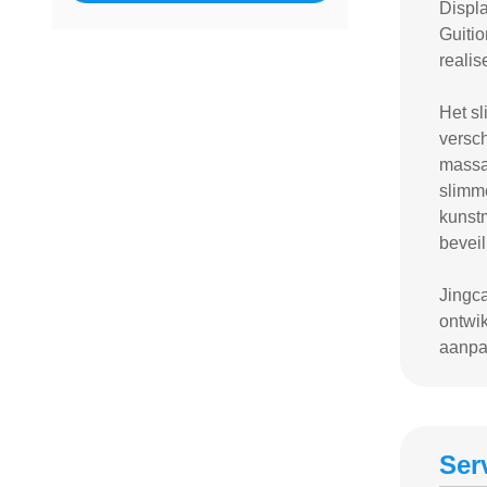
Displa
Guitio
realis
Het sl
versch
massa
slimm
kunstm
beveil
Jingca
ontwi
aanpas
Ser