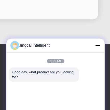
Jingcai Intelligent
9:51 AM
Ons adres
Good day, what product are you looking 
Adres
for?
Dalangstraat, Longhua-District, Shenzhen-Stad, de
Provincie van Guangdong
Telefoon
18665866730-18665866730