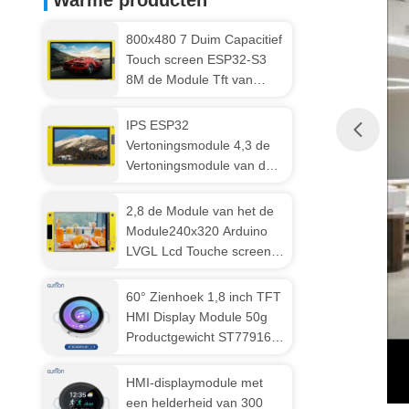
Warme producten
800x480 7 Duim Capacitief
Touch screen ESP32-S3
8M de Module Tft van
PSRAM Lcd
IPS ESP32
Vertoningsmodule 4,3 de
Vertoningsmodule van de
Duim Weerstand biedende
Aanraking 800x480 Tft
2,8 de Module van het de
Module240x320 Arduino
LVGL Lcd Touche screen
van de Duimesp32
Vertoning
60° Zienhoek 1,8 inch TFT
HMI Display Module 50g
Productgewicht ST77916
Driver Chip
HMI-displaymodule met
een helderheid van 300