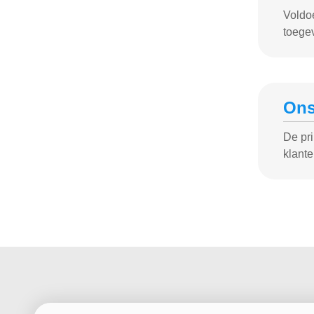
Voldoe
toegev
Ons
De pr
klante