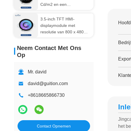
Cd/m2 en een
werkspanning van 5 V met
capacitieve aanraking voor
3.5-inch TFT HMI-
Hoofd
ingebedde
displaymodule met
bedieningspanele
resolutie van 800 x 480
pixels en capacitieve touch
Bedrij
voor industriële
Neem Contact Met Ons
automatisering
Op
Export
Mr. david
Klant
david@guition.com
+8618665866730
Inl
Jingca
Contact Opnemen
het be