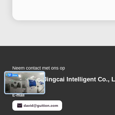
Neem contact met ons op
Shenzhen Jingcai Intelligent Co., L
E-mail
david@guition.com