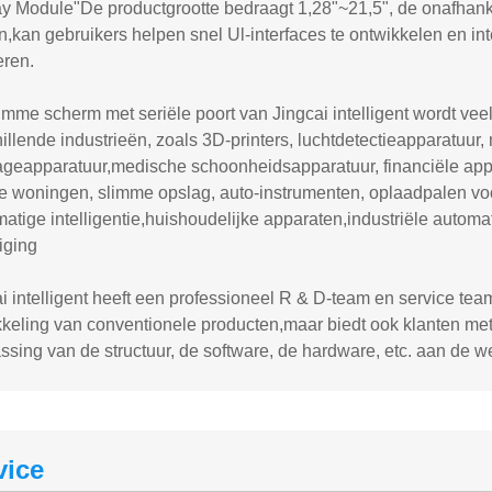
y Module"De productgrootte bedraagt 1,28"~21,5", de onafhanke
n,kan gebruikers helpen snel Ul-interfaces te ontwikkelen en in
eren.
imme scherm met seriële poort van Jingcai intelligent wordt veel
illende industrieën, zoals 3D-printers, luchtdetectieapparatuur
geapparatuur,medische schoonheidsapparatuur, financiële app
e woningen, slimme opslag, auto-instrumenten, oplaadpalen voo
atige intelligentie,huishoudelijke apparaten,industriële autom
iging
i intelligent heeft een professioneel R & D-team en service tea
kkeling van conventionele producten,maar biedt ook klanten me
sing van de structuur, de software, de hardware, etc. aan de we
vice