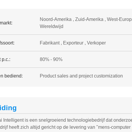
Noord-Amerika , Zuid-Amerika , West-Europa 
markt:
Wereldwijd
fssoort:
Fabrikant , Exporteur , Verkoper
 p.c.:
80% - 90%
en bediend:
Product sales and project customization
eiding
i Intelligent is een snelgroeiend technologiebedrijf dat onderzo
drijf heeft zich altijd gericht op de levering van "mens-comput