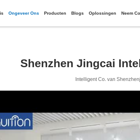
is
Ongeveer Ons
Producten
Blogs
Oplossingen
Neem Co
Shenzhen Jingcai Intel
Intelligent Co. van Shenzhenj