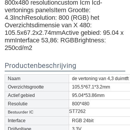
800x480 resolutioncustom Icm Icd-
vertonings panelsItem Grootte:
4.3InchResolution: 800 (RGB) het
Overzichtsdimensie van X 480:
105.5x67.2x2.74mmActive gebied: 95.04 x
mmInterface 53,86: RGBBrightness:
250cd/m2
Productenbeschrijving
Naam
de vertoning van 4,3 duimtft 
Overzichtsgrootte
105.5*67.1*3.2mm
Actief gebied
95.04*53.86mm
Resolutie
800*480
ST7262
Bestuurder IC
Interface
RGB 24bit
Drijfvoltage
3.3V