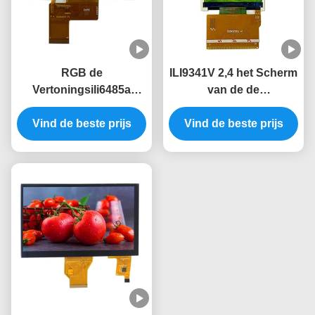
RGB de
ILI9341V 2,4 het Scherm
Vertoningsili6485a
van de de
Bestuurder 350 Heldere
Vertonings240*320
het Schermmodule
Vind de beste prijs
320*240 Tft Vertoning
Vind de beste prijs
40PIN van 480x272 Tft
van Duimtft 2,4 Duim
Lcd van Tft Lcd
37PIN