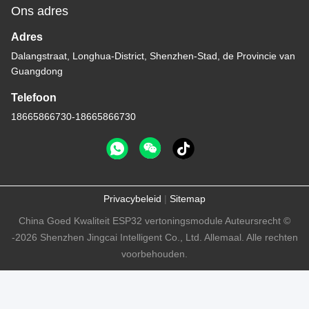
Ons adres
Adres
Dalangstraat, Longhua-District, Shenzhen-Stad, de Provincie van
Guangdong
Telefoon
18665866730-18665866730
Privacybeleid
|
Sitemap
China Goed Kwaliteit ESP32 vertoningsmodule Auteursrecht ©
-2026 Shenzhen Jingcai Intelligent Co., Ltd. Allemaal. Alle rechten
voorbehouden.