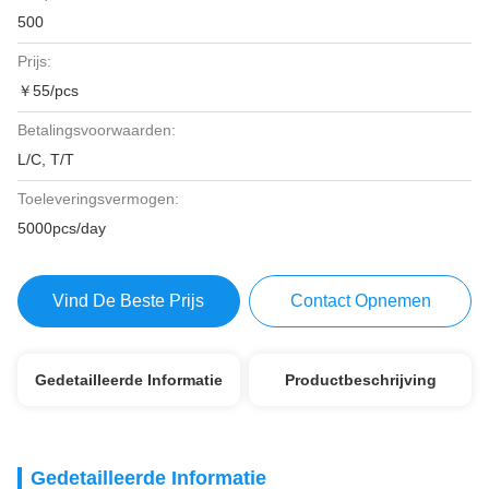
500
Prijs:
￥55/pcs
Betalingsvoorwaarden:
L/C, T/T
Toeleveringsvermogen:
5000pcs/day
Vind De Beste Prijs
Contact Opnemen
Gedetailleerde Informatie
Productbeschrijving
Gedetailleerde Informatie