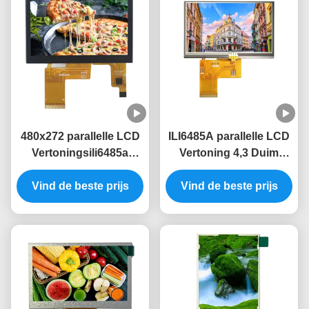
480x272 parallelle LCD
ILI6485A parallelle LCD
Vertoningsili6485a
Vertoning 4,3 Duim
Bestuurder 4,3
Weerstand biedende
Capacitief RGB Touch
Vind de beste prijs
Vind de beste prijs
Aanraking 350 de
screen 40PIN
Heldere Module van Tft
Lcd