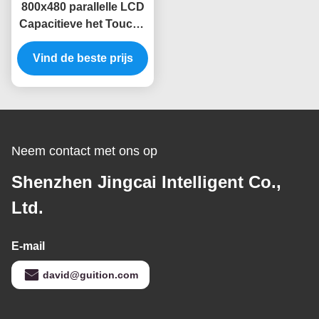
800x480 parallelle LCD
Capacitieve het Touche
screenvertoning van
Vertonings50pin RGB 7
Vind de beste prijs
Duim
Neem contact met ons op
Shenzhen Jingcai Intelligent Co.,
Ltd.
E-mail
david@guition.com