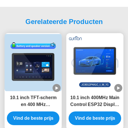
Gerelateerde Producten
10.1 inch TFT-scherm
10.1 inch 400MHz Main
en 400 MHz
Control ESP32 Display
hoofdbesturingsfrequentie
Module met 320in
Vind de beste prijs
in ESP32 Display
Helderheid en 800 *
Vind de beste prijs
Module met seriële
1280 Resolutie als