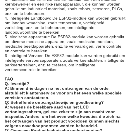
kernbewerker en een rijke randapparatuur, die kunnen worden
gebruikt om industrieel materiaal, zoals robots, sensoren, PLCs,
enz. en te beheersen.
4. Intelligente Landbouw: De ESP32-module kan worden gebruikt
om landbouwmachine, zoals temperatuur, vochtigheid,
verlichting, enz. en te beheersen, om intelligente
landbouwcontrole te bereiken.
5. Medische apparatuur: De ESP32-module kan worden gebruikt
om diverse medische apparaten, zoals medische monitors,
medische beeldapparaten, enz. te vervaardigen, verre controle
en controle te bereiken.
6. Intelligent Vervoer: De ESP32-module kan worden gebruikt om
intelligente vervoersapparaten, zoals verkeerslichten, intelligente
parkeerterreinen, enz. te creëren, om intelligente
verkeerscontrole te bereiken.
FAQ
Q: levertijd?
A: Binnen drie dagen na het ontvangen van de orde,
alstublieft klantenservice voor om het even welke speciale
vereisten contacteren.
Q: Betreffende ontvangstbewijs en goedkeuring?
A: wegens de breekbare aard van het LCD
vertoningsscherm, gelieve zeker te zijn aan macht voor
inspectie. Anders, om het even welke kwesties die zich na
het ontvangen van het product voordoen kunnen slechts
volgens naverkoopnormen worden behandeld.
Q: Ongeveer Producttechnische ondersteuning?