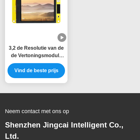
3,2 de Resolutie van de
de Vertoningsmodule
240x320 van Duimtft
Vind de beste prijs
LVGL LCD ESP32
Neem contact met ons op
Shenzhen Jingcai Intelligent Co.,
Ltd.