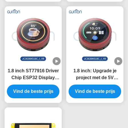
poort Baud Rate 2400-
nodig
921600
1.8 inch ST77916 Driver
1.8 inch: Upgrade je
Chip ESP32 Display
project met de 5V
Unit voor industriële
ESP32 Display Module
besturingssystemen
Vind de beste prijs
en 360*360 resolutie
Vind de beste prijs