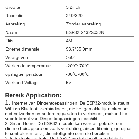
Grootte
3.2inch
Resolutie
240*320
Aanraking
Zonder aanraking
Naam
ESP32-2432S032N
Flits
4M
Externe dimensie
93.7*55.0mm
Weergeven
>60°
Werkende temperatuur
-20℃~70℃
opslagtemperatuur
-30℃~80℃
Werkend Voltage
5V
Bereik Application:
1.
Internet van Dingentoepassingen: De ESP32-module steunt
WiFi en Bluetooth-verbindingen, die het gemakkelijk maken om
met netwerken en andere apparaten te verbinden, makend het
voor Internet van Dingentoepassingen geschikt.
2. Smart Home: De ESP32-module kan worden gebruikt om
slimme huisapparaten zoals verlichting, airconditioning, gordijnen
te controleren, enz., die intelligente controle bereiken.
3. Industriële controle: De ESP32-module heeft een dubbele