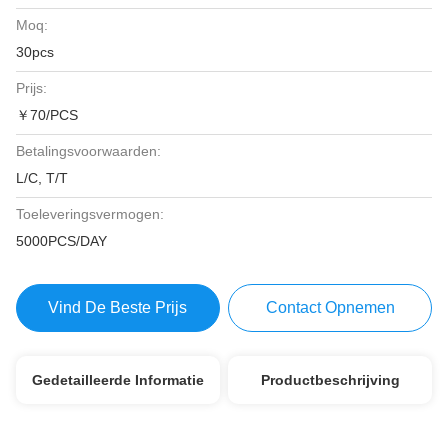
Moq:
30pcs
Prijs:
￥70/PCS
Betalingsvoorwaarden:
L/C, T/T
Toeleveringsvermogen:
5000PCS/DAY
Vind De Beste Prijs
Contact Opnemen
Gedetailleerde Informatie
Productbeschrijving