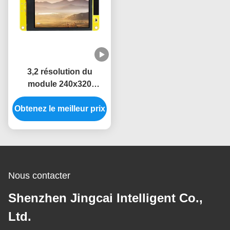
3,2 résolution du
module 240x320
d'affichage de
Obtenez le meilleur prix
l'affichage à cristaux
liquides ESP32 de TFT
LVGL de pouce
Nous contacter
Shenzhen Jingcai Intelligent Co.,
Ltd.