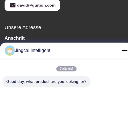
david@guition.com
Unsere Adresse
Anschrift
Dalang-Straße, Longhua-Bezirk, Shenzhen-Stadt, Provinz
Jingcai Intelligent
Guangdong
Tel.
7:46 AM
18665866730-18665866730
Good day, what product are you looking for?
Datenschutzrichtlinie
|
Sitemap
China gut Qualität Modul der Anzeigen-ESP32 Lieferant.
Urheberrecht © -2026 Shenzhen Jingcai Intelligent Co., Ltd. -