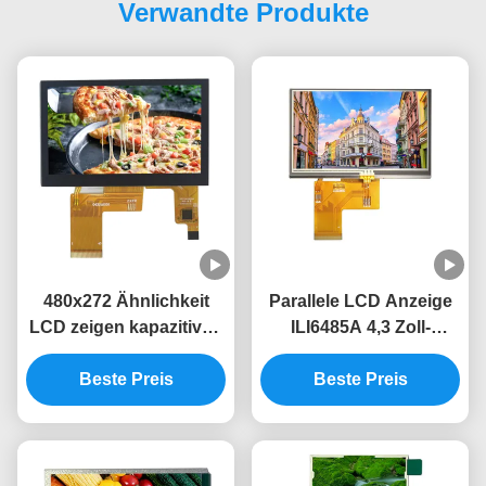
Verwandte Produkte
480x272 Ähnlichkeit
Parallele LCD Anzeige
LCD zeigen kapazitiven
ILI6485A 4,3 Zoll-
Touch Screen 40PIN
widerstrebende Note
RGB ILI6485A-Fahrer-
Beste Preis
350 helles Modul Tft Lcd
Beste Preis
4,3 an