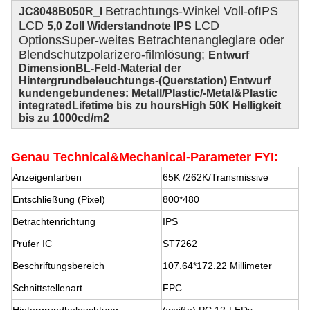
Betrachtungs-Winkel Voll-ofIPS
JC8048B050R_I
LCD
LCD
5,0 Zoll Widerstandnote IPS
OptionsSuper-weites Betrachtenangleglare oder
Blendschutzpolarizero-filmlösung;
Entwurf
DimensionBL-Feld-Material der
Hintergrundbeleuchtungs-(Querstation) Entwurf
kundengebundenes: Metall/Plastic/-Metal&Plastic
integratedLifetime bis zu hoursHigh 50K Helligkeit
bis zu 1000cd/m2
Genau Technical&Mechanical-Parameter FYI:
Anzeigenfarben
65K
/262K/Transmissive
Entschließung (Pixel)
800*480
Betrachtenrichtung
IPS
Prüfer IC
ST7262
Beschriftungsbereich
107.64*172.22 Millimeter
Schnittstellenart
FPC