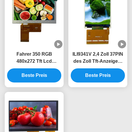
Fahrer 350 RGB
ILI9341V 2,4 Zoll 37PIN
480x272 Tft Lcd
des Zoll Tft-Anzeigen-
Anzeigen-ILI6485A
240*320 320*240 Tft
helles Schirm-Modul
Beste Preis
Bildschirm-2,4
Beste Preis
40PIN Tft Lcd