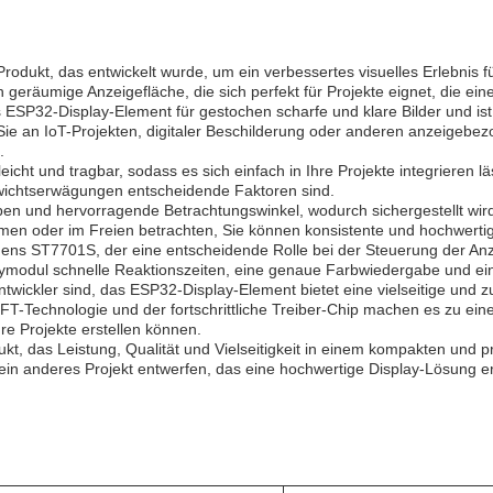
Produkt, das entwickelt wurde, um ein verbessertes visuelles Erlebnis
geräumige Anzeigefläche, die sich perfekt für Projekte eignet, die eine 
s ESP32-Display-Element für gestochen scharfe und klare Bilder und ist 
b Sie an IoT-Projekten, digitaler Beschilderung oder anderen anzeigebez
.
icht und tragbar, sodass es sich einfach in Ihre Projekte integrieren
wichtserwägungen entscheidende Faktoren sind.
en und hervorragende Betrachtungswinkel, wodurch sichergestellt wird
men oder im Freien betrachten, Sie können konsistente und hochwertig
mens ST7701S, der eine entscheidende Rolle bei der Steuerung der Anz
playmodul schnelle Reaktionszeiten, eine genaue Farbwiedergabe und eine
Entwickler sind, das ESP32-Display-Element bietet eine vielseitige und
FT-Technologie und der fortschrittliche Treiber-Chip machen es zu ein
re Projekte erstellen können.
, das Leistung, Qualität und Vielseitigkeit in einem kompakten und p
ein anderes Projekt entwerfen, das eine hochwertige Display-Lösung erf