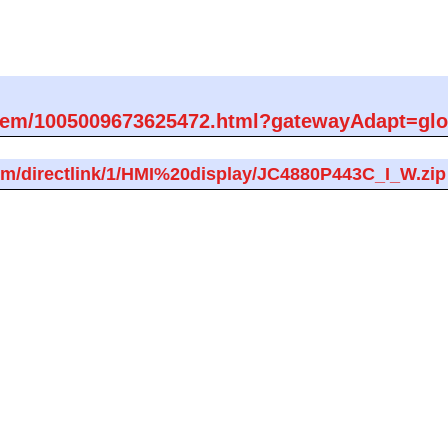
m/item/1005009673625472.html?gatewayAdapt=gl
om/directlink/1/HMI%20display/JC4880P443C_I_W.zip