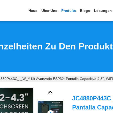
Haus
Über Uns
Produits
Blogs
Lösungen
nzelheiten Zu Den Produk
880P443C_I_W_Y Kit Avanzado ESP32: Pantalla Capacitiva 4.3'', WiFi
JC4880P443C_
Pantalla Capaci