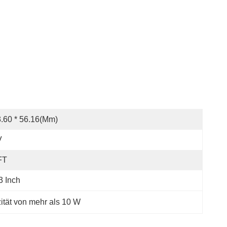
.60 * 56.16(mm)
V
FT
3 Inch
ität von mehr als 10 W