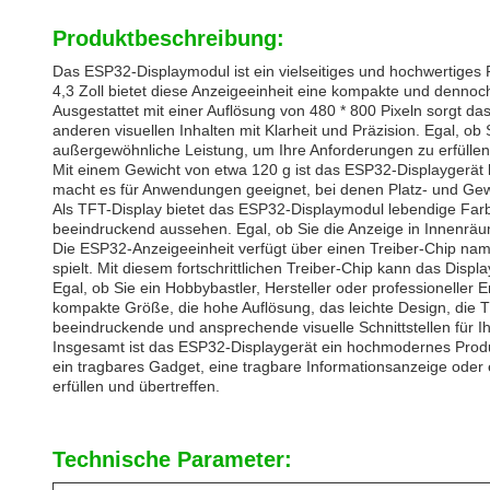
Produktbeschreibung:
Das ESP32-Displaymodul ist ein vielseitiges und hochwertiges 
4,3 Zoll bietet diese Anzeigeeinheit eine kompakte und dennoch 
Ausgestattet mit einer Auflösung von 480 * 800 Pixeln sorgt da
anderen visuellen Inhalten mit Klarheit und Präzision. Egal, o
außergewöhnliche Leistung, um Ihre Anforderungen zu erfüllen
Mit einem Gewicht von etwa 120 g ist das ESP32-Displaygerät le
macht es für Anwendungen geeignet, bei denen Platz- und Ge
Als TFT-Display bietet das ESP32-Displaymodul lebendige Farb
beeindruckend aussehen. Egal, ob Sie die Anzeige in Innenräu
Die ESP32-Anzeigeeinheit verfügt über einen Treiber-Chip na
spielt. Mit diesem fortschrittlichen Treiber-Chip kann das Dis
Egal, ob Sie ein Hobbybastler, Hersteller oder professioneller 
kompakte Größe, die hohe Auflösung, das leichte Design, die T
beeindruckende und ansprechende visuelle Schnittstellen für Ih
Insgesamt ist das ESP32-Displaygerät ein hochmodernes Produkt
ein tragbares Gadget, eine tragbare Informationsanzeige oder 
erfüllen und übertreffen.
Technische Parameter: