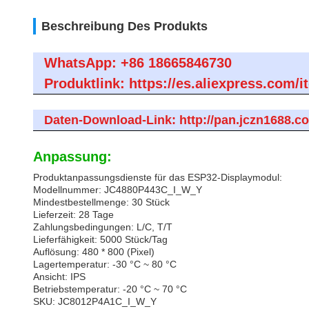
Beschreibung Des Produkts
WhatsApp: +86 18665846730
Produktlink: https://es.aliexpress.co
Daten-Download-Link: http://pan.jczn1688.c
Anpassung:
Produktanpassungsdienste für das ESP32-Displaymodul:
Modellnummer: JC4880P443C_I_W_Y
Mindestbestellmenge: 30 Stück
Lieferzeit: 28 Tage
Zahlungsbedingungen: L/C, T/T
Lieferfähigkeit: 5000 Stück/Tag
Auflösung: 480 * 800 (Pixel)
Lagertemperatur: -30 °C ~ 80 °C
Ansicht: IPS
Betriebstemperatur: -20 °C ~ 70 °C
SKU: JC8012P4A1C_I_W_Y