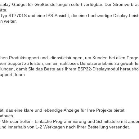
isplay-Gadget für Großbestellungen sofort verfügbar. Der Stromverbra
äte.
 Typ ST7701S und eine IPS-Ansicht, die eine hochwertige Display-Le
n weiter.
en Produktsupport und -dienstleistungen, um Kunden bei allen Fragen
iven Support zu leisten, um ein nahtloses Benutzererlebnis zu gewähr
lungen, damit Sie das Beste aus Ihrem ESP32-Displaymodul heraushol
support-Team.
, das eine klare und lebendige Anzeige für Ihre Projekte bietet.
ndbuch
2-Mikrocontroller - Einfache Programmierung und Schnittstelle mit and
 und innerhalb von 1-2 Werktagen nach Ihrer Bestellung versendet.