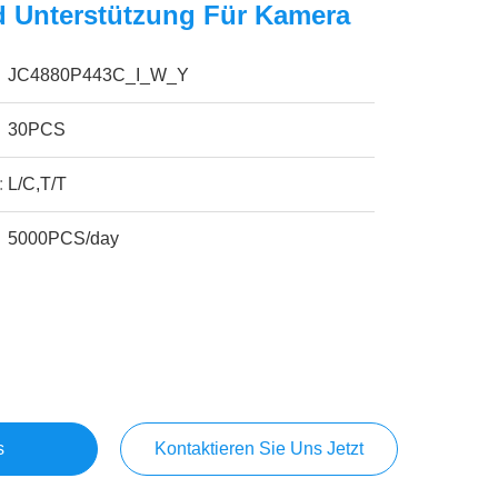
d Unterstützung Für Kamera
JC4880P443C_I_W_Y
30PCS
:
L/C,T/T
5000PCS/day
s
Kontaktieren Sie Uns Jetzt