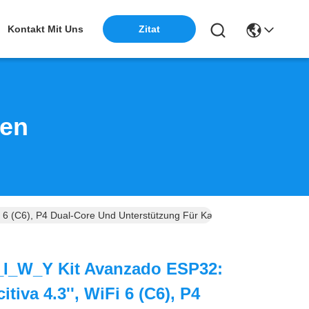
Zitat
Kontakt Mit Uns
ten
 6 (C6), P4 Dual-Core Und Unterstützung Für Kamera
I_W_Y Kit Avanzado ESP32:
tiva 4.3'', WiFi 6 (C6), P4