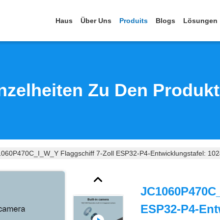
Haus
Über Uns
Produits
Blogs
Lösungen
nzelheiten Zu Den Produk
060P470C_I_W_Y Flaggschiff 7-Zoll ESP32-P4-Entwicklungstafel: 1024
JC1060P470C_I
ESP32-P4-Entw