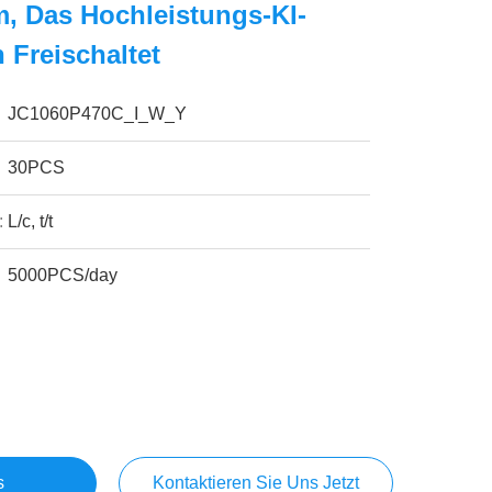
m, Das Hochleistungs-KI-
Freischaltet
JC1060P470C_I_W_Y
30PCS
:
L/c, t/t
5000PCS/day
s
Kontaktieren Sie Uns Jetzt