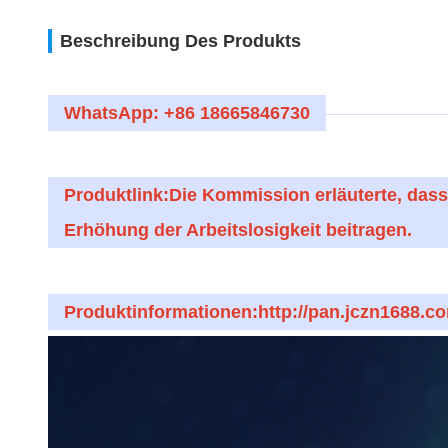
Beschreibung Des Produkts
WhatsApp: +86 18665846730
Produktlink:
Die Kommission erläuterte, das
Erhöhung der Arbeitslosigkeit beitragen.
Produktinformationen:http://pan.jczn1688.