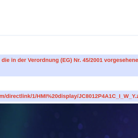
s die in der Verordnung (EG) Nr. 45/2001 vorgesehe
com/directlink/1/HMI%20display/JC8012P4A1C_I_W_Y.