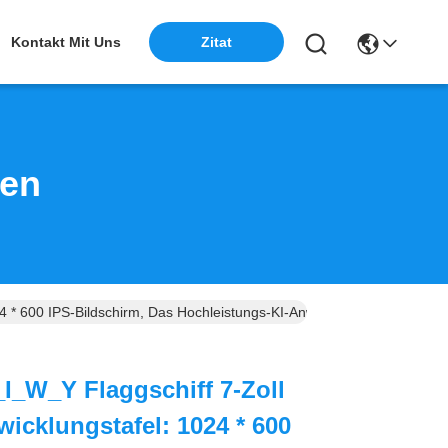
Zitat
Kontakt Mit Uns
ten
 * 600 IPS-Bildschirm, Das Hochleistungs-KI-Anwendungen Freischalt
_W_Y Flaggschiff 7-Zoll
icklungstafel: 1024 * 600