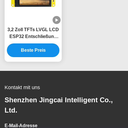
3,2 Zoll TFTs LVGL LCD
ESP32 Entschließung
des Anzeigen-Modul-
Beste Preis
240x320
Kontakt mit uns
Shenzhen Jingcai Intelligent Co.,
Ltd.
E-Mail-Adresse