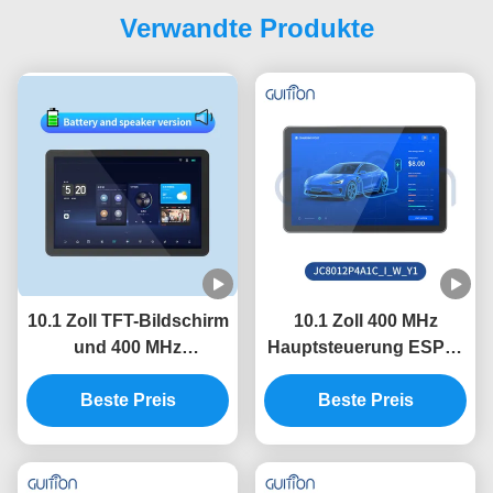
Verwandte Produkte
10.1 Zoll TFT-Bildschirm
10.1 Zoll 400 MHz
und 400 MHz
Hauptsteuerung ESP32
Hauptsteuerungsfreque
Display Modul mit 320-
nz im ESP32-
Beste Preis
Zoll-Helligkeit und 800 *
Beste Preis
Displaymodul mit
1280 Auflösung bei
serieller Port Baud Rate
Bedarf
2400-921600