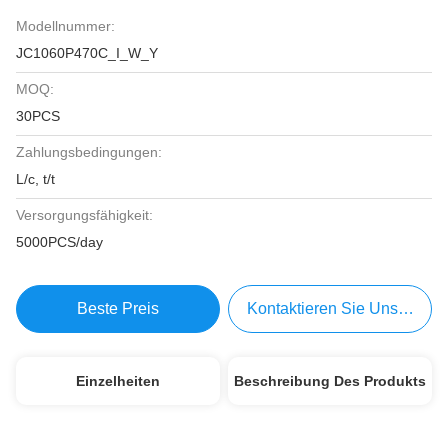
Modellnummer:
JC1060P470C_I_W_Y
MOQ:
30PCS
Zahlungsbedingungen:
L/c, t/t
Versorgungsfähigkeit:
5000PCS/day
Beste Preis
Kontaktieren Sie Uns Jetzt
Einzelheiten
Beschreibung Des Produkts