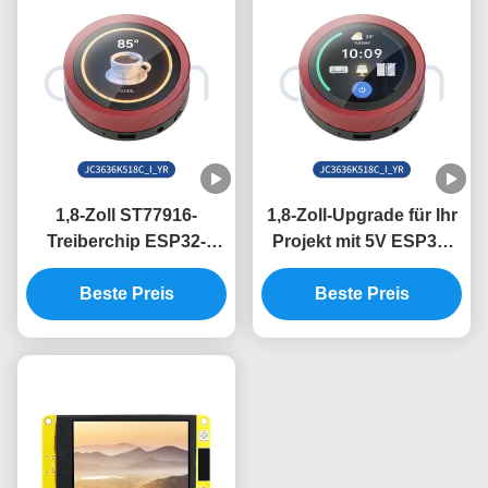
1,8-Zoll ST77916-
1,8-Zoll-Upgrade für Ihr
Treiberchip ESP32-
Projekt mit 5V ESP32-
Anzeigeeinheit für
Displaymodul und
Beste Preis
industrielle
360*360 Auflösung
Beste Preis
Steuerungssysteme