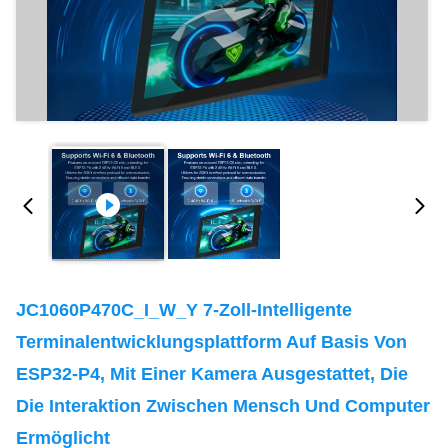
JC1060P470C_I_W_Y 7-Zoll-Intelligente
Terminalentwicklungsplattform Auf Basis Von
ESP32-P4, Mit Einer Kamera Ausgestattet, Die
Die Interaktion Zwischen Mensch Und Computer
Ermöglicht