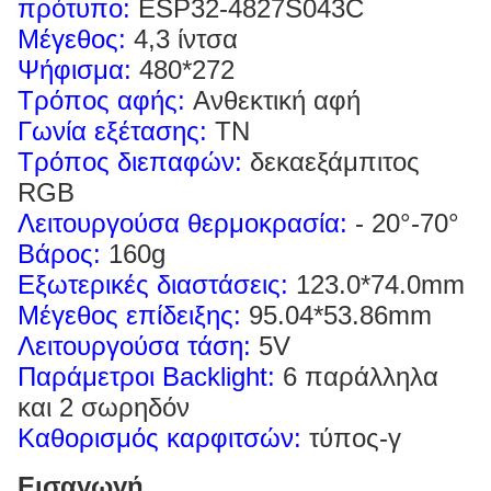
πρότυπο:
ESP32-4827S043C
Μέγεθος:
4,3 ίντσα
Ψήφισμα
:
480*272
Τρόπος αφής:
Ανθεκτική αφή
Γωνία εξέτασης:
TN
Τρόπος διεπαφών:
δεκαεξάμπιτος
RGB
Λειτουργούσα θερμοκρασία:
- 20°-70°
Βάρος:
160g
Εξωτερικές διαστάσεις:
123.0*74.0mm
Μέγεθος επίδειξης:
95.04*53.86mm
Λειτουργούσα τάση:
5V
Παράμετροι Backlight:
6 παράλληλα
και 2 σωρηδόν
Καθορισμός καρφιτσών:
τύπος-γ
Εισαγωγή