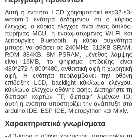
Αυτή η ενότητα LCD χρησιμοποιεί esp32-s3-
wroom-1 ενότητα δεδομένου ότι ο κύριος
έλεγχος, ο κύριος έλεγχος είναι ένας διπλός-
πυρήνας MCU, η ενσωματωμένες WI-FI και
λειτουργίες Bluetooth, η κύρια συχνότητα
μπορεί να φθάσει σε 240MHz, 512KB SRAM,
ROM 384KB, 8M PSRAM, μέγεθος λάμψης
είναι 16MB, το ψήφισμα επίδειξης είναι
480*272 ή 800*480, ανθεκτική αφή ή χωρητική
αφή. Η ενότητα περιλαμβάνει την οθόνη
επίδειξης LCD, backlight κύκλωμα ελέγχου,
κύκλωμα ελέγχου οθόνης αφής. Διατηρήστε τη
διεπαφή καρτών TF, διεπαφή λιμένων IO,
αυτή η ενότητα υποστηρίζει την ανάπτυξη στο
arduino IDE, ESP IDE, Micropython και Mixly.
Χαρακτηριστικά γνωρίσματα
4,3-ίντσα η οθόνη χρώματος, υποστηρίζει τη
●