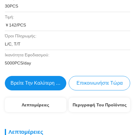
30PCS
Τιμή:
￥142/PCS
Όροι Πληρωμής:
L/C, T/T
Ικανότητα Εφοδιασμού:
5000PCS/day
Βρείτε Την Καλύτερη Τιμή
Επικοινωνήστε Τώρα
Λεπτομέρειες
Περιγραφή Του Προϊόντος
Λεπτομέρειες