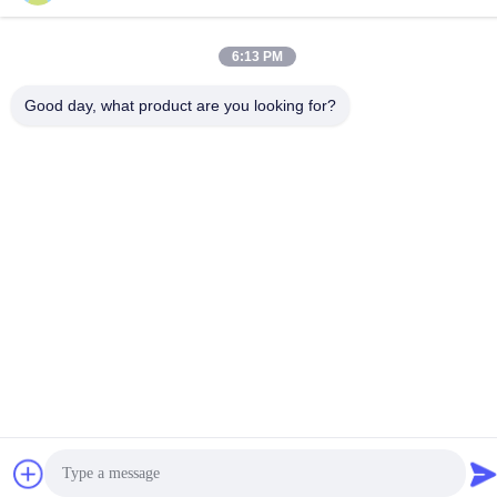
6:13 PM
Good day, what product are you looking for?
Ετικέτες:
Ενότητα Επίδειξης 4
3 Ίντσας ESP32
Επίδειξη Ίντσας LCD HMI LVGL 4