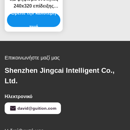
240x320 επίδειξης
ίντσας TFT LVGL LCD
Βρείτε την καλύτερη
ESP32
τιμή
Επικοινωνήστε μαζί μας
Shenzhen Jingcai Intelligent Co.,
Ltd.
Ηλεκτρονικό
david@guition.com