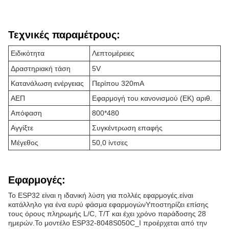
Τεχνικές παραμέτρους:
Ειδικότητα
Λεπτομέρειες
Δραστηριακή τάση
5V
Κατανάλωση ενέργειας
Περίπου 320mA
ΑΕΠ
Εφαρμογή του κανονισμού (ΕΚ) αριθ.
Απόφαση
800*480
Αγγίξτε
Συγκέντρωση επαφής
Μέγεθος
50,0 ίντσες
Εφαρμογές:
Το ESP32 είναι η ιδανική λύση για πολλές εφαρμογές.είναι
κατάλληλο για ένα ευρύ φάσμα εφαρμογώνΥποστηρίζει επίσης
τους όρους πληρωμής L/C, T/T και έχει χρόνο παράδοσης 28
ημερών.Το μοντέλο ESP32-8048S050C_I προέρχεται από την