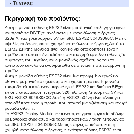
- Τι είναι;
Περιγραφή του προϊόντος:
Αυτή η μονάδα οθόνης ESP32 είναι μια ιδανική επιλογή για έργα
και προϊόντα DIY.Έχει σχεδιαστεί με κατανάλωση ενέργειας
320mA, τάση λειτουργίας 5V και SKU ESP32-8048S050C. Με τις
υψηλές επιδόσεις και τη χαμηλή κατανάλωση ενέργειας,Αυτό το
ESP32 Δείκτης Μονάδα είναι ιδανικό για οποιοδήποτε έργο ή
προϊόν που απαιτεί ένα αξιόπιστο και ισχυρό εργαλείο οθόνηςΤο
συμπαγές του μέγεθος και ο μοναδικός σχεδιασμός του το
καθιστούν εύκολο να ενσωματωθεί σε οποιαδήποτε εφαρμογή ή
προϊόν.
Αυτή η μονάδα οθόνης ESP32 είναι ένα προηγμένο εργαλείο
οθόνης με μοναδικό σχεδιασμό και χαρακτηριστικά.Η μονάδα
τροφοδοτείται από έναν μικροελεγκτή ESP32 και διαθέτει 5Έχει
επίσης κατανάλωση ενέργειας 320mA, τάση λειτουργίας 5V και
SKU ESP32-8048S050C.Αυτή η ESP32 οθόνη είναι τέλεια για
οποιοδήποτε έργο ή προϊόν που απαιτεί μια αξιόπιστη και ισχυρή
μονάδα οθόνης.
Το ESP32 Display Module είναι ένα προηγμένο εργαλείο οθόνης
με μοναδικό σχεδιασμό και χαρακτηριστικά.5V τάση λειτουργίας
και SKU ESP32-8048S050CΜε τις υψηλές επιδόσεις και τη
χαμηλή κατανάλωση ενέργειας, η ενότητα οθόνης ESP32 είναι