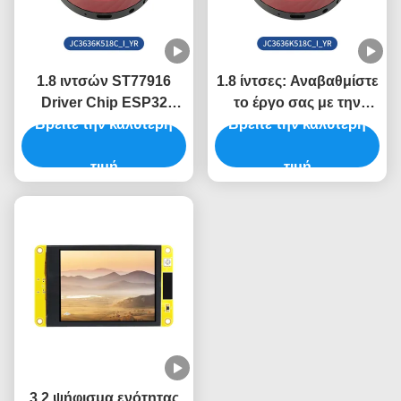
1.8 ιντσών ST77916
1.8 ίντσες: Αναβαθμίστε
Driver Chip ESP32
το έργο σας με την
Βρείτε την καλύτερη
μονάδα οθόνης για
μονάδα οθόνης ESP32
Βρείτε την καλύτερη
βιομηχανικά συστήματα
5V και ανάλυση 360*360
ελέγχου
τιμή
τιμή
3,2 ψήφισμα ενότητας