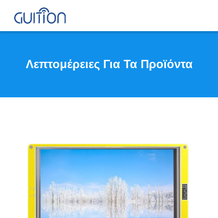
Λεπτομέρειες Για Τα Προϊόντα