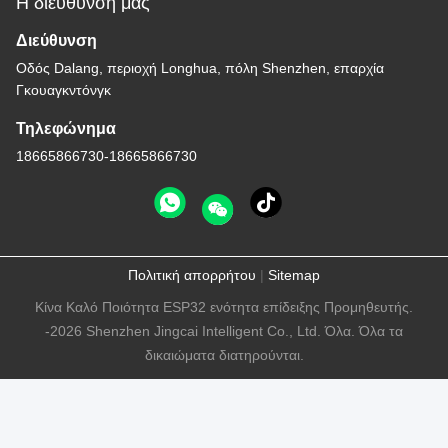
Η διεύθυνσή μας
Διεύθυνση
Οδός Dalang, περιοχή Longhua, πόλη Shenzhen, επαρχία
Γκουαγκντόνγκ
Τηλεφώνημα
18665866730-18665866730
Πολιτική απορρήτου
|
Sitemap
Κίνα Καλό Ποιότητα ESP32 ενότητα επίδειξης Προμηθευτής.
-2026 Shenzhen Jingcai Intelligent Co., Ltd. Όλα. Όλα τα
δικαιώματα διατηρούνται.