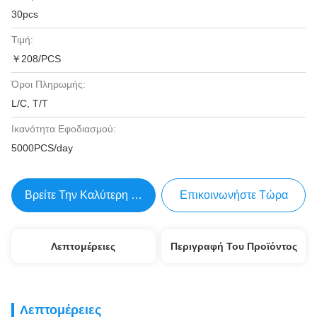
30pcs
Τιμή:
￥208/PCS
Όροι Πληρωμής:
L/C, T/T
Ικανότητα Εφοδιασμού:
5000PCS/day
Βρείτε Την Καλύτερη Τιμή
Επικοινωνήστε Τώρα
Λεπτομέρειες
Περιγραφή Του Προϊόντος
Λεπτομέρειες