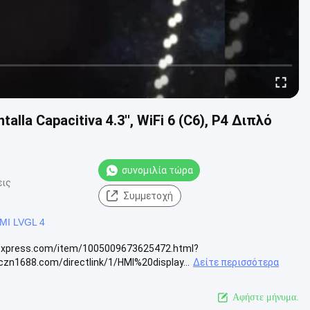
la Capacitiva 4.3'', WiFi 6 (C6), P4 Διπλό
συνομιλία τώρα
εις
Συμμετοχή
HMI LVGL 4
iexpress.com/item/1005009673625472.html?
zn1688.com/directlink/1/HMI%20display...
Δείτε περισσότερα
Αφήστε μήνυμα.