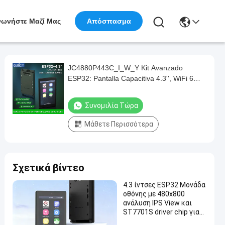
νωνήστε Μαζί Μας
Απόσπασμα
JC4880P443C_I_W_Y Kit Avanzado
ESP32: Pantalla Capacitiva 4.3'', WiFi 6
(C6), P4 Διπλό πυρήνα και υποστήριξη για
κάμερα
Συνομιλία Τώρα
Μάθετε Περισσότερα
Σχετικά βίντεο
4.3 ίντσες ESP32 Μονάδα
οθόνης με 480x800
ανάλυση IPS View και
ST7701S driver chip για
εφαρμογές υψηλής