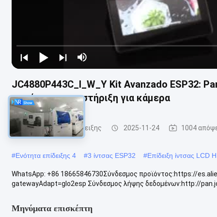
JC4880P443C_I_W_Y Kit Avanzado ESP32: Pantal
πυρήνα και υποστήριξη για κάμερα
ESP32 ενότητα επίδειξης
2025-11-24
1004 απόψ
#
Ενότητα επίδειξης 4
#
3 ίντσας ESP32
#
Επίδειξη ίντσας LCD 
WhatsApp: +86 18665846730Σύνδεσμος προϊόντος:https://es.al
gatewayAdapt=glo2esp Σύνδεσμος λήψης δεδομένων:http://pan.jc
Μηνύματα επισκέπτη