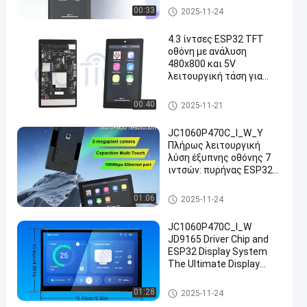
απόδοσης
ESP32 ενότητα επίδειξης
00:33
2025-11-24
4.3 ίντσες ESP32 TFT
οθόνη με ανάλυση
480x800 και 5V
λειτουργική τάση για
υψηλής ποιότητας
οπτικά
ESP32 ενότητα επίδειξης
00:40
2025-11-21
JC1060P470C_I_W_Y
Πλήρως λειτουργική
λύση έξυπνης οθόνης 7
ιντσών: πυρήνας ESP32-
P4, ενσωματωμένη αφή
και κάμερα, έτοιμη για
ESP32 ενότητα επίδειξης
01:06
2025-11-24
άμεση ανάπτυξη
JC1060P470C_I_W
JD9165 Driver Chip and
ESP32 Display System
The Ultimate Display
Solution for Your
Business Needs
ESP32 ενότητα επίδειξης
01:28
2025-11-24
industrial grade tft liquid