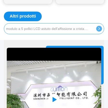
liquidi di Tft del modulo
8080
Altri prodotti
modulo a 5 pollici LCD astuto dell'affissione a cristalli liquidi del modulo 5V di risoluzione 800x480 per il lampone