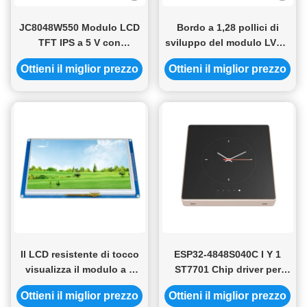
JC8048W550 Modulo LCD
Bordo a 1,28 pollici di
TFT IPS a 5 V con
sviluppo del modulo LVGL
consumo di energia
dello schermo
Ottieni il miglior prezzo
Ottieni il miglior prezzo
320mA
dell'affissione a cristalli
liquidi del modulo 240x240
Tft dell'esposizione delle
coperture PCT del nero
ESP32
Il LCD resistente di tocco
ESP32-4848S040C I Y 1
visualizza il modulo a 7
ST7701 Chip driver per
pollici 800x480 Ssd1963
applicazioni IoT ad alto
Ottieni il miglior prezzo
Ottieni il miglior prezzo
dell'affissione a cristalli
standard