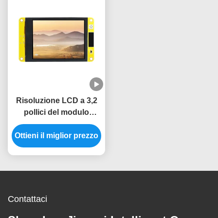
Risoluzione LCD a 3,2
pollici del modulo
240x320
dell'esposizione ESP32
Ottieni il miglior prezzo
di TFT LVGL
Contattaci