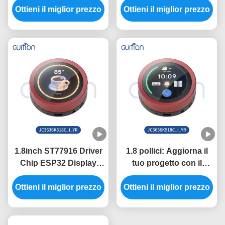
Ottieni il miglior prezzo
400 MHz nel modulo
Ottieni il miglior prezzo
luminosità 320 inchi e
ESP32 con portata
risoluzione 800 * 1280 in
seriale 2400-921600
necessità
1.8inch ST77916 Driver
1.8 pollici: Aggiorna il
Chip ESP32 Display
tuo progetto con il
Unit per sistemi di
modulo display ESP32
Ottieni il miglior prezzo
controllo industriali
Ottieni il miglior prezzo
da 5V e risoluzione
360*360