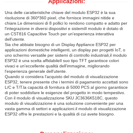
Applicazioni:
Una delle caratteristiche chiave del modulo ESP32 è la sua
risoluzione di 360*360 pixel, che fornisce immagini nitide e
chiare.Le dimensioni di 8 pollici lo rendono compatto e adatto per
l'integrazione in diversi dispositivi e sistemiIl modulo è dotato di
un CST816 Capacitive Touch per un'esperienza interattiva
dell'utente.
Sia che abbiate bisogno di un Display Appliance ESP32 per
applicazioni domestiche intelligenti, un display per progetti IoT, o
uno schermo versatile per sistemi di controllo industriali,il modulo
ESP32 è una scelta affidabileIl suo tipo TFT garantisce colori
vivaci e un'eccellente qualità dell'immagine, migliorando
l'esperienza generale dell'utente.
Quando si considera l'acquisto del modulo di visualizzazione
ESP32, tenere presente che i termini di pagamento accettati sono
L/C e T/T.la capacità di fornitura di 5000 PCS al giorno garantisce
di poter soddisfare le esigenze del progetto in modo tempestivo.
Con il modulo di visualizzazione SKU JC3636K518C, questo
modulo di visualizzazione è una soluzione conveniente per una
vasta gamma di settori e applicazioni.il modulo di visualizzazione
ESP32 offre le prestazioni e la qualità di cui avete bisogno.