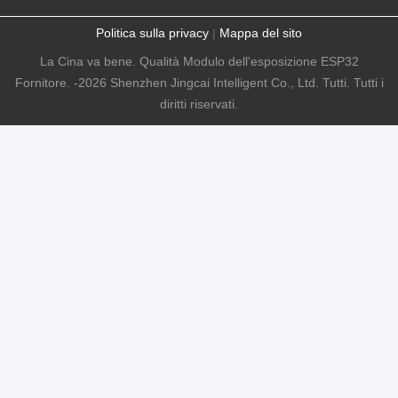
Politica sulla privacy
|
Mappa del sito
La Cina va bene. Qualità Modulo dell'esposizione ESP32
Fornitore. -2026 Shenzhen Jingcai Intelligent Co., Ltd. Tutti. Tutti i
diritti riservati.