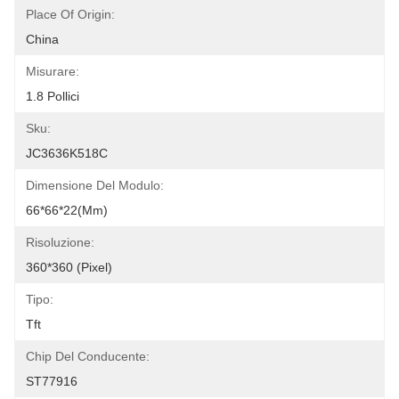
Place Of Origin:
China
Misurare:
1.8 Pollici
Sku:
JC3636K518C
Dimensione Del Modulo:
66*66*22(mm)
Risoluzione:
360*360 (pixel)
Tipo:
Tft
Chip Del Conducente:
ST77916