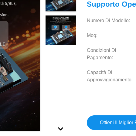
Supporto Ope
Numero Di Modello:
Moq:
Condizioni Di
Pagamento:
Capacità Di
Approvvigionamento:
Ottieni Il Miglior