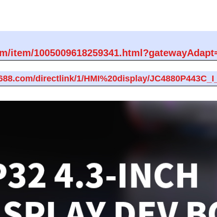
s.com/item/1005009618259341.html?gatewayAdapt
zn1688.com/directlink/1/HMI%20display/JC4880P443C_I