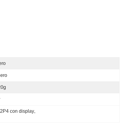
ero
ero
20g
v
32P4 con display
, 