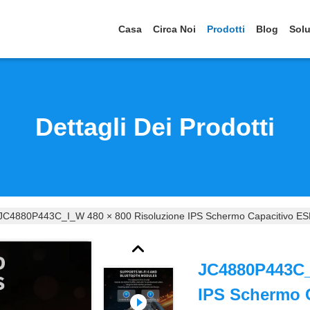
Casa
Circa Noi
Prodotti
Blog
Solu
Dettagli Dei Prodotti
JC4880P443C_I_W 480 × 800 Risoluzione IPS Schermo Capacitivo E
JC4880P443C_
IPS Schermo 