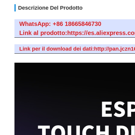
Descrizione Del Prodotto
WhatsApp: +86 18665846730
Link al prodotto:https://es.aliexpres
Link per il download dei dati:http://pan.jc