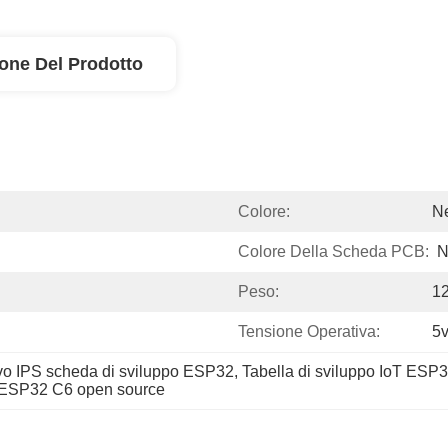
ione Del Prodotto
Colore:
N
Colore Della Scheda PCB:
N
Peso:
1
Tensione Operativa:
5
vo IPS scheda di sviluppo ESP32
, 
Tabella di sviluppo IoT ESP
e ESP32 C6 open source