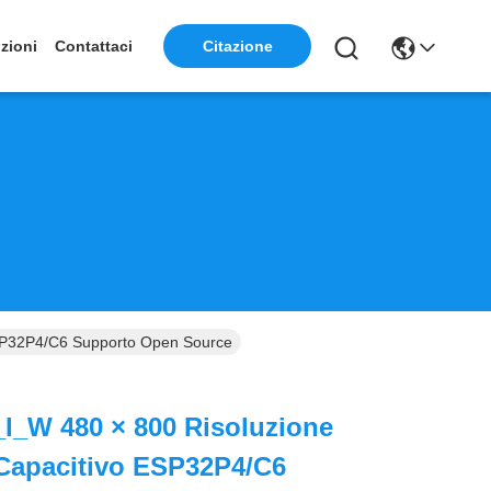
zioni
Contattaci
Citazione
SP32P4/C6 Supporto Open Source
I_W 480 × 800 Risoluzione
Capacitivo ESP32P4/C6