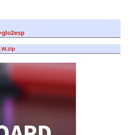
=glo2esp
_W.zip