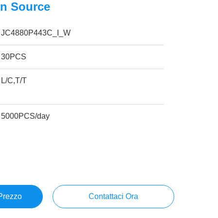
n Source
JC4880P443C_I_W
30PCS
L/C,T/T
5000PCS/day
 Prezzo
Contattaci Ora