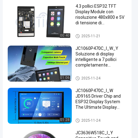
4.3 pollici ESP32 TFT
Display Module con
risoluzione 480x800 e 5V
di tensione di
funzionamento per
immagini di alta qualità
Modulo dell'esposizione ESP3
00:40
2025-11-21
2
JC1060P470C_I_W_Y
Soluzione di display
intelligente a 7 pollici
completamente
funzionale: core ESP32-
P4, touch e fotocamera
Modulo dell'esposizione ESP3
01:06
2025-11-24
integrati, pronti per lo
2
sviluppo immediato
JC1060P470C_I_W
JD9165 Driver Chip and
ESP32 Display System
The Ultimate Display
Solution for Your
Business Needs
Modulo dell'esposizione ESP3
01:28
2025-11-24
industrial grade tft liquid
2
crystal display 7 inch lcd
JC3636W518C_I_Y
screen