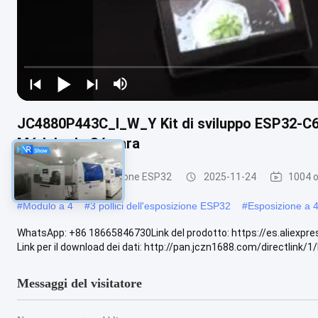
JC4880P443C_I_W_Y Kit di sviluppo ESP32-C6 +
Módulo de Cámara
Modulo dell'esposizione ESP32
2025-11-24
1004 o
#
Modulo a 4
#
3 pollici dell'esposizione ESP32
#
Esposizione a 
WhatsApp: +86 18665846730Link del prodotto: https://es.alie
Link per il download dei dati: http://pan.jczn1688.com/directlink/1/
Messaggi del visitatore