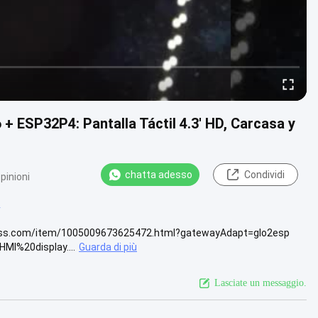
 ESP32P4: Pantalla Táctil 4.3' HD, Carcasa y
chatta adesso
Condividi
pinioni
4
xpress.com/item/1005009673625472.html?gatewayAdapt=glo2esp
HMI%20display....
Guarda di più
Lasciate un messaggio.