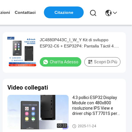
zioni
Contattaci
Citazione
JC4880P443C_I_W_Y Kit di sviluppo
ESP32-C6 + ESP32P4: Pantalla Táctil 4.3'
HD, Carcasa y Módulo de Cámara
Chatta Adesso
Scopri Di Più
Video collegati
4.3 pollici ESP32 Display
Module con 480x800
risoluzione IPS View e
driver chip ST7701S per
applicazioni ad alte
prestazioni
Modulo dell'esposizione ESP3
00:33
2025-11-24
2