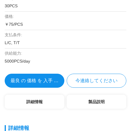
30PCS
価格:
￥75/PCS
支払条件:
L/C, T/T
供給能力:
5000PCS/day
最良 の 価格 を 入手 する
今連絡してください
詳細情報
製品説明
詳細情報