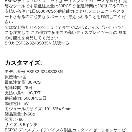
ESP32ディスプレイユニットは ディスプレイのニーズを満たす 完
璧なツールです最低注文量は30PCSで 配達時間は28日L/CやT/Tの
支払い条件と1日5000PCSの供給能力により,プロジェクトをスタ
ートさせるのに必要なサポートが 与えられることを確信してくだ
さい.
ではなぜ待たせるのでしょう? 今すぐESP32ディスプレイデバイ
スを注文して この強力で多用性の高いディスプレイツールの 無限
の可能性を発見してください
SKU: ESP32-3248S035N 試聴する
カスタマイズ:
モデル番号:ESP32-3248S035N
原産地:中国
最低注文量: 30PCS
配達時間: 28日
支払い条件:L/C,T/T
供給能力: 5000PCS/日
動作電圧: 5V
モジュールのサイズ: 101.5*54.9mm
製品重量: 約50g
視界: > 60°
サイズ: 3.5インチ
ESP32 ディスプレイデバイスを製品カスタマイゼーションサービ