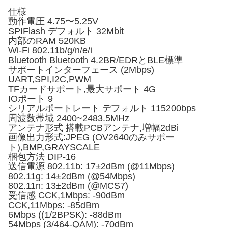
仕様
動作電圧 4.75〜5.25V
SPIFlash デフォルト 32Mbit
内部のRAM 520KB
Wi-Fi 802.11b/g/n/e/i
Bluetooth Bluetooth 4.2BR/EDRとBLE標準
サポートインターフェース (2Mbps)
UART,SPI,I2C,PWM
TFカードサポート,最大サポート 4G
IOポート 9
シリアルポートレート デフォルト 115200bps
周波数帯域 2400~2483.5MHz
アンテナ形式 搭載PCBアンテナ,増幅2dBi
画像出力形式:JPEG (OV2640のみサポー
ト),BMP,GRAYSCALE
梱包方法 DIP-16
送信電源 802.11b: 17±2dBm (@11Mbps)
802.11g: 14±2dBm (@54Mbps)
802.11n: 13±2dBm (@MCS7)
受信感 CCK,1Mbps: -90dBm
CCK,11Mbps: -85dBm
6Mbps ((1/2BPSK): -88dBm
54Mbps (3/464-QAM): -70dBm