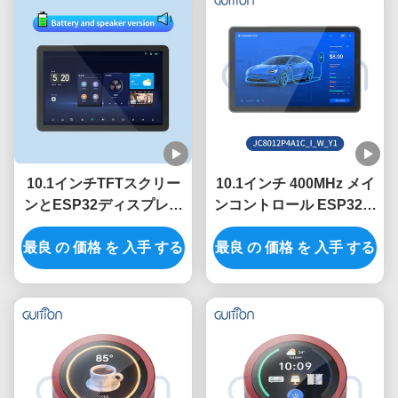
10.1インチTFTスクリー
10.1インチ 400MHz メイ
ンとESP32ディスプレイ
ンコントロール ESP32デ
モジュールの400MHzメ
ィスプレイモジュール
最良 の 価格 を 入手 する
イン制御周波数
320インチ明るさと 800 *
最良 の 価格 を 入手 する
1280 解像度