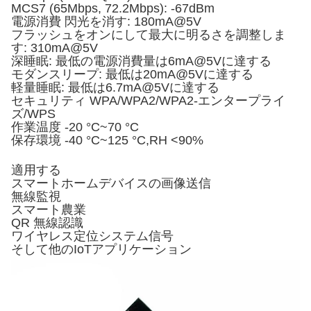
MCS7 (65Mbps, 72.2Mbps): -67dBm
電源消費 閃光を消す: 180mA@5V
フラッシュをオンにして最大に明るさを調整しま
す: 310mA@5V
深睡眠: 最低の電源消費量は6mA@5Vに達する
モダンスリープ: 最低は20mA@5Vに達する
軽量睡眠: 最低は6.7mA@5Vに達する
セキュリティ WPA/WPA2/WPA2-エンタープライ
ズ/WPS
作業温度 -20 °C~70 °C
保存環境 -40 °C~125 °C,RH <90%
適用する
スマートホームデバイスの画像送信
無線監視
スマート農業
QR 無線認識
ワイヤレス定位システム信号
そして他のIoTアプリケーション