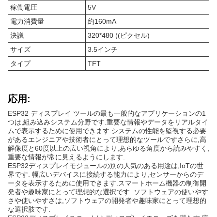
稼働電圧
5V
電力消費量
約160mA
決議
320*480 ((ピクセル)
サイズ
3.5インチ
タイプ
TFT
応用:
ESP32 ディスプレイ ツールの最も一般的なアプリケーションの1
つは,組み込みシステム分野です.重要な情報やデータをリアルタイ
ムで表示するために使用できます.システムの性能を監視する必要
があるエンジニアや技術者にとって理想的なツールですさらに,高
解像度と60度以上の広い視角により,あらゆる角度から読みやすく,
重要な情報が常に見えるようにします.
ESP32ディスプレイモジュールの別の人気のある用途は,IoTの世
界です. 幅広いデバイスに接続する能力により,センサーからのデ
ータを表示するために使用できます.スマートホーム機器の制御開
発者や趣味家にとって理想的な選択です. ソフトウェアの使いやす
さや使いやすさは,ソフトウェアの開発者や趣味家にとって理想的
な選択肢です.