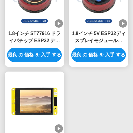
1.8インチ ST77916 ドラ
1.8インチ 5V ESP32ディ
イバチップ ESP32 ディ
スプレイモジュールと
スプレイユニット (産業
360*360解像度でプロジ
最良 の 価格 を 入手 する
用制御システム向け)
最良 の 価格 を 入手 する
ェクトをアップグレード