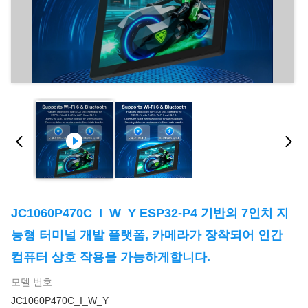
JC1060P470C_I_W_Y ESP32-P4 기반의 7인치 지
능형 터미널 개발 플랫폼, 카메라가 장착되어 인간
컴퓨터 상호 작용을 가능하게합니다.
모델 번호:
JC1060P470C_I_W_Y