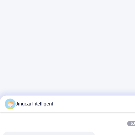
Jingcai Intelligent
5: