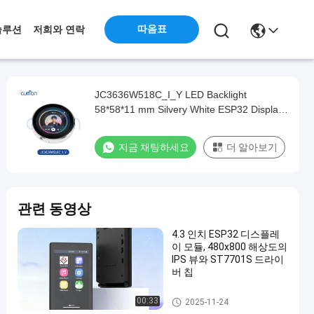
따옴표
솔루션
저희와 연락
JC3636W518C_I_Y LED Backlight
58*58*11 mm Silvery White ESP32 Display
Module for B2B Transactions touch screen
module for arduino
지금 채팅하세요
더 알아보기
관련 동영상
4.3 인치 ESP32 디스플레
이 모듈, 480x800 해상도의
IPS 뷰와 ST7701S 드라이
버 칩
ESP32 디스플레이 모듈
00:33
2025-11-24