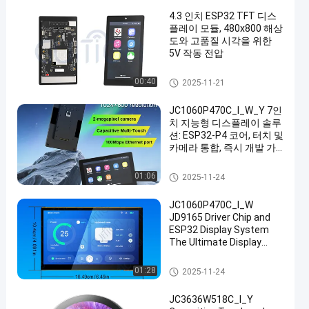
4.3 인치 ESP32 TFT 디스
플레이 모듈, 480x800 해상
도와 고품질 시각을 위한
5V 작동 전압
ESP32 디스플레이 모듈
00:40
2025-11-21
JC1060P470C_I_W_Y 7인
치 지능형 디스플레이 솔루
션: ESP32-P4 코어, 터치 및
카메라 통합, 즉시 개발 가
능
ESP32 디스플레이 모듈
01:06
2025-11-24
JC1060P470C_I_W
JD9165 Driver Chip and
ESP32 Display System
The Ultimate Display
Solution for Your
Business Needs
ESP32 디스플레이 모듈
01:28
2025-11-24
industrial grade tft liquid
crystal display 7 inch lcd
JC3636W518C_I_Y
screen