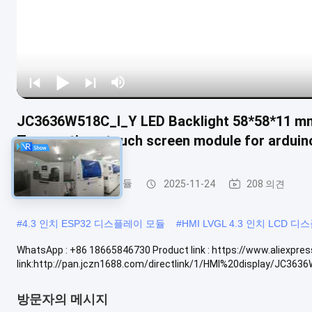
JC3636W518C_I_Y LED Backlight 58*58*11 mm 
Transactions touch screen module for arduin
ESP32 디스플레이 모듈
2025-11-24
208 의견
#
4.3 인치 ESP32 디스플레이 모듈
#
HMI LVGL 4.3 인치 LCD 
WhatsApp : +86 18665846730 Product link : https://www.aliexp
link:http://pan.jczn1688.com/directlink/1/HMI%20display/JC3636W5
방문자의 메시지