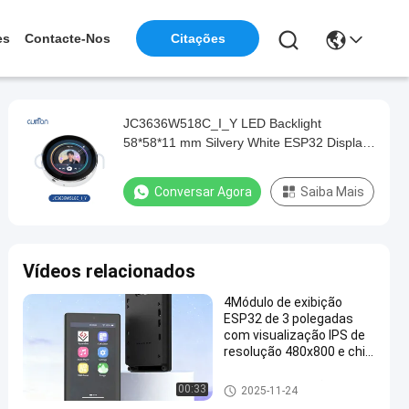
es
Contacte-Nos
Citações
JC3636W518C_I_Y LED Backlight
58*58*11 mm Silvery White ESP32 Display
Module for B2B Transactions touch screen
module for arduino
Conversar Agora
Saiba Mais
Vídeos relacionados
4Módulo de exibição
ESP32 de 3 polegadas
com visualização IPS de
resolução 480x800 e chip
de driver ST7701S para
aplicações de alto
Módulo da exposição ESP32
00:33
2025-11-24
desempenho