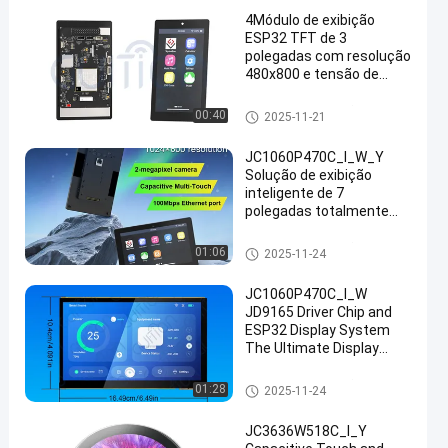
4Módulo de exibição
ESP32 TFT de 3
polegadas com resolução
480x800 e tensão de
funcionamento de 5V
para visuais de alta
Módulo da exposição ESP32
00:40
2025-11-21
qualidade
JC1060P470C_I_W_Y
Solução de exibição
inteligente de 7
polegadas totalmente
funcional: núcleo ESP32-
P4, toque integrado e
Módulo da exposição ESP32
01:06
2025-11-24
câmera, pronto para
desenvolvimento
JC1060P470C_I_W
imediato
JD9165 Driver Chip and
ESP32 Display System
The Ultimate Display
Solution for Your
Business Needs
Módulo da exposição ESP32
01:28
2025-11-24
industrial grade tft liquid
crystal display 7 inch lcd
JC3636W518C_I_Y
screen