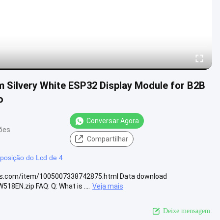
Silvery White ESP32 Display Module for B2B
o
Conversar Agora
iões
Compartilhar
posição do Lcd de 4
ress.com/item/1005007338742875.html Data download
18EN.zip FAQ: Q: What is ....
Veja mais
Deixe mensagem.