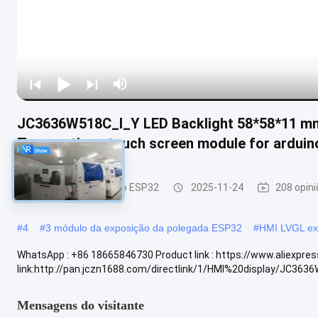
JC3636W518C_I_Y LED Backlight 58*58*11 mm 
Transactions touch screen module for arduin
Módulo da exposição ESP32
2025-11-24
208 opin
#
4
#
3 módulo da exposição da polegada ESP32
#
HMI LVGL ex
WhatsApp : +86 18665846730 Product link : https://www.aliexp
link:http://pan.jczn1688.com/directlink/1/HMI%20display/JC3636W5
Mensagens do visitante