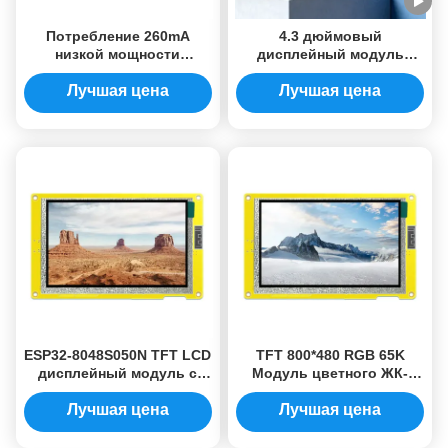
Потребление 260mA
4.3 дюймовый
низкой мощности
дисплейный модуль
разрешения модуля
ESP32 с разрешением 480
480*272 дисплея LCD
* 800 и чипом ST7701S для
Лучшая цена
Лучшая цена
(пиксела) 4,3 дюйма
компактных дисплеев IoT
ESP32-8048S050N TFT LCD
TFT 800*480 RGB 65K
дисплейный модуль с
Модуль цветного ЖК-
разрешением 800x480 и
дисплея ESP32-8048S050N
цветами RGB 65K
108.00*64.80 Эффективная
Лучшая цена
Лучшая цена
область отображения