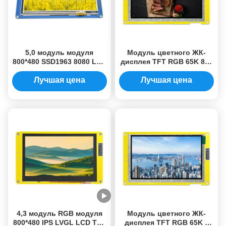
5,0 модуль модуля
Модуль цветного ЖК-
800*480 SSD1963 8080 LCD
дисплея TFT RGB 65K 800
TFT дисплея LCD дюйма
* 480 пикселей ESP32-
8048S050N для
Лучшая цена
Лучшая цена
промышленных
приложений
4,3 модуль RGB модуля
Модуль цветного ЖК-
800*480 IPS LVGL LCD TFT
дисплея TFT RGB 65K с