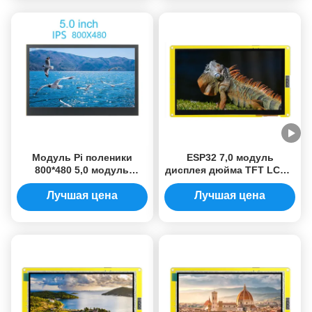
Модуль Pi поленики
ESP32 7,0 модуль
800*480 5,0 модуль
дисплея дюйма TFT LCD с
дисплея Lcd касания IPS
емкостной поддержкой
TFT DSI дюйма Multi
касания для WiFi и
Лучшая цена
Лучшая цена
Bluetooth