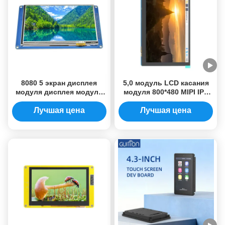
8080 5 экран дисплея
5,0 модуль LCD касания
модуля дисплея модуля
модуля 800*480 MIPI IPS
800x480 SSD1963 TFT
TFT DSI Pi поленики
дисплея Lcd дюйма
дюйма Multi
Лучшая цена
Лучшая цена
умный