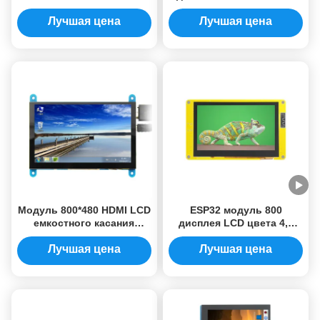
дисплея дюйма ESP32
разрешением 800*480
пикселей
Лучшая цена
Лучшая цена
Модуль 800*480 HDMI LCD
ESP32 модуль 800
емкостного касания
дисплея LCD цвета 4,3
умный модуль дисплея
дюймов * 480 доска
Lcd 5 дюймов
развития IPS LVGL
Лучшая цена
Лучшая цена
поддерживает Bluetooth
WiFi