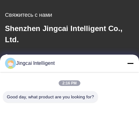
Свяжитесь с нами
Shenzhen Jingcai Intelligent Co.,
Ltd.
Электронная почта
Jingcai Intelligent
david@guition.com
2:16 PM
Наш адрес
Good day, what product are you looking for?
Адрес
Улица Dalang, район Longhua, город Шэньчжэня, провинция
Гуандун
Телефон