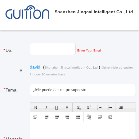
Shenzhen Jingcai Intelligent Co., Ltd.
De:
Enter Your Email
david
(
)
Shenzhen Jingcai Intelligent Co., Ltd.
último inicio de sesión :
A:
2 horas 10 minutos hace
Tema: