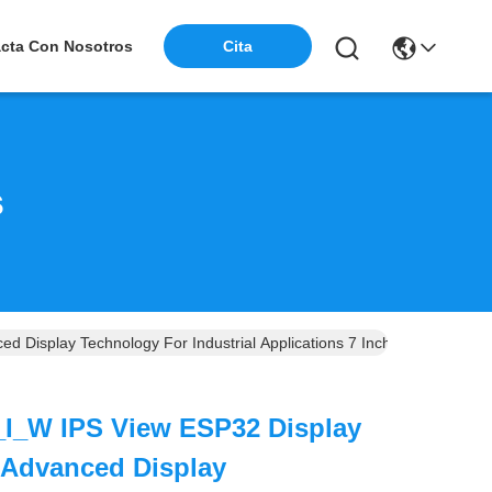
Cita
cta Con Nosotros
s
Display Technology For Industrial Applications 7 Inch Capacitive T
I_W IPS View ESP32 Display
 Advanced Display