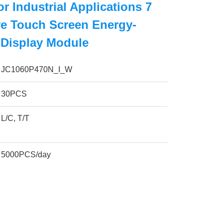
r Industrial Applications 7
ve Touch Screen Energy-
 Display Module
JC1060P470N_I_W
30PCS
L/C, T/T
5000PCS/day