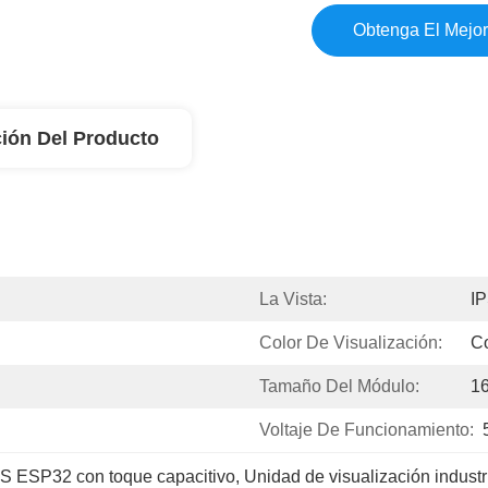
Obtenga El Mejor
ión Del Producto
La Vista:
I
Color De Visualización:
Co
Tamaño Del Módulo:
16
Voltaje De Funcionamiento:
PS ESP32 con toque capacitivo
, 
Unidad de visualización indust