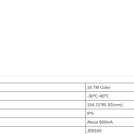
16.7M Color
-30℃~80℃
154.21*85.92(mm)
IPS
About 600mA
JD9165