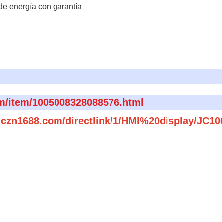
de energía con garantía
om/item/1005008328088576.html
.jczn1688.com/directlink/1/HMI%20display/JC1