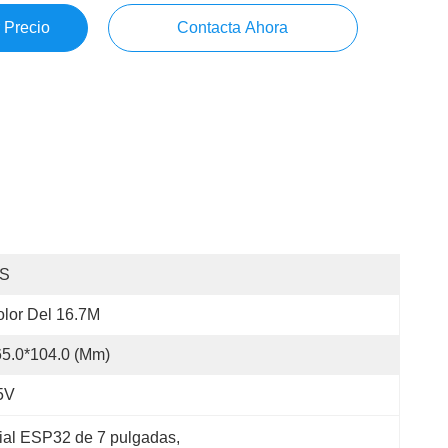
 Precio
Contacta Ahora
PS
lor Del 16.7M
5.0*104.0 (mm)
5V
rial ESP32 de 7 pulgadas
, 