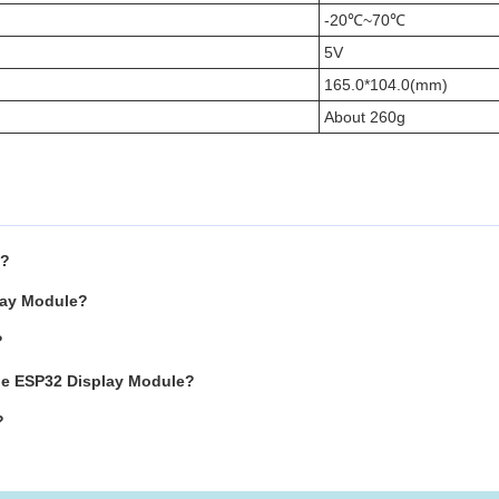
-20℃~70℃
5V
165.0*104.0(mm)
About 260g
e?
play Module?
?
the ESP32 Display Module?
?