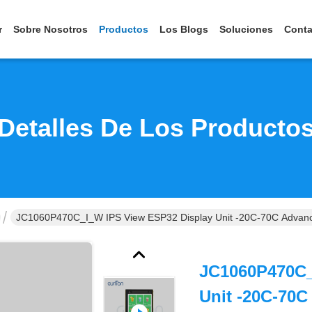
r
Sobre Nosotros
Productos
Los Blogs
Soluciones
Conta
Detalles De Los Producto
JC1060P470C_I_W IPS View ESP32 Display Unit -20C-70C Advanced 
JC1060P470C_
Unit -20C-70C