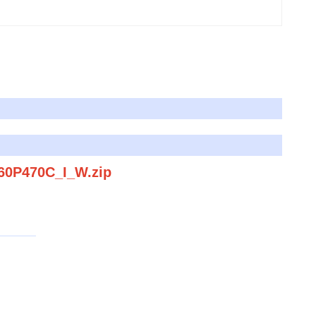
060P470C_I_W.zip