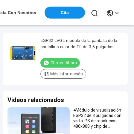
cta Con Nosotros
Cita
ESP32 LVGL módulo de la pantalla de la
pantalla a color de Tft de 3,5 pulgadas
módulo de la pantalla táctil de 320 de x 480
Tft Lcd
Chatea Ahora
Más Información
Videos relacionados
4Módulo de visualización
ESP32 de 3 pulgadas con
vista IPS de resolución
480x800 y chip de
controlador ST7701S