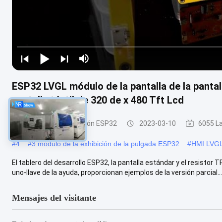
ESP32 LVGL módulo de la pantalla de la pantal
pantalla táctil de 320 de x 480 Tft Lcd
Módulo de la exhibición ESP32
2023-03-10
6055 La
#
4
#
3 módulo de la exhibición de la pulgada ESP32
#
HMI LVGL 
El tablero del desarrollo ESP32, la pantalla estándar y el resistor
uno-llave de la ayuda, proporcionan ejemplos de la versión parcial...
Mensajes del visitante