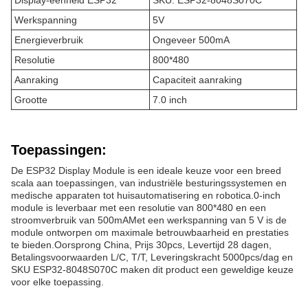
Display-eenheid ESP32
SKU: ESP32-8048S070C
Werkspanning
5V
Energieverbruik
Ongeveer 500mA
Resolutie
800*480
Aanraking
Capaciteit aanraking
Grootte
7.0 inch
Toepassingen:
De ESP32 Display Module is een ideale keuze voor een breed
scala aan toepassingen, van industriële besturingssystemen en
medische apparaten tot huisautomatisering en robotica.0-inch
module is leverbaar met een resolutie van 800*480 en een
stroomverbruik van 500mAMet een werkspanning van 5 V is de
module ontworpen om maximale betrouwbaarheid en prestaties
te bieden.Oorsprong China, Prijs 30pcs, Levertijd 28 dagen,
Betalingsvoorwaarden L/C, T/T, Leveringskracht 5000pcs/dag en
SKU ESP32-8048S070C maken dit product een geweldige keuze
voor elke toepassing.