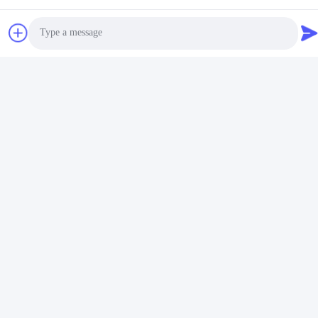
Photo
Video Call
Audio Call
Taggen:
De Module Van De 4
3 Duimesp32 Vertoning
HMI LVGL 4
Gerelateerde Producten