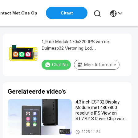
ntact Met Ons Op
Citaat
1,9 de Module170x320 IPS van de
Duimesp32 Vertoning Lcd
Vertoningsmodule LVGL WIFI Bluetooth
Chat Nu
Meer Informatie
Gerelateerde video's
4.3 inch ESP32 Display
Module met 480x800
resolutie IPS View en
ST7701S Driver Chip voor
High Performance
toepassingen
ESP32 vertoningsmodule
00:33
2025-11-24