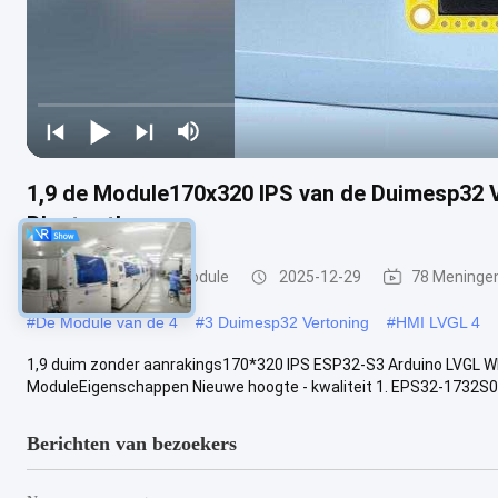
1,9 de Module170x320 IPS van de Duimesp32 
Bluetooth
ESP32 vertoningsmodule
2025-12-29
78 Meninge
#
De Module van de 4
#
3 Duimesp32 Vertoning
#
HMI LVGL 4
1,9 duim zonder aanrakings170*320 IPS ESP32-S3 Arduino LVGL W
ModuleEigenschappen Nieuwe hoogte - kwaliteit 1. EPS32-1732S019
Berichten van bezoekers