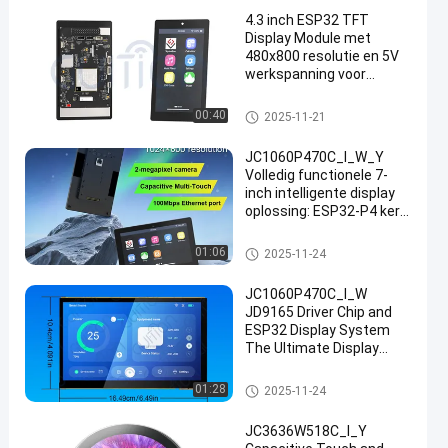
4.3 inch ESP32 TFT
Display Module met
480x800 resolutie en 5V
werkspanning voor
beeldschermen van hoge
kwaliteit
ESP32 vertoningsmodule
00:40
2025-11-21
JC1060P470C_I_W_Y
Volledig functionele 7-
inch intelligente display
oplossing: ESP32-P4 kern,
geïntegreerde touch en
camera, klaar voor
ESP32 vertoningsmodule
01:06
2025-11-24
onmiddellijke ontwikkeling
JC1060P470C_I_W
JD9165 Driver Chip and
ESP32 Display System
The Ultimate Display
Solution for Your
Business Needs
ESP32 vertoningsmodule
01:28
2025-11-24
industrial grade tft liquid
crystal display 7 inch lcd
JC3636W518C_I_Y
screen