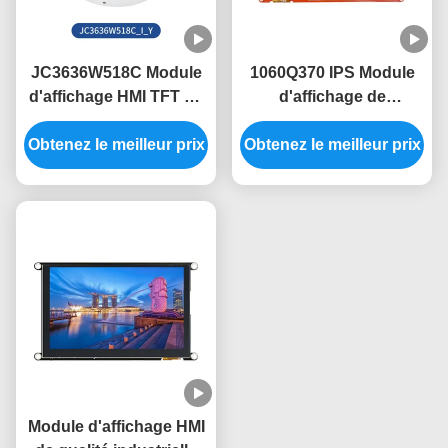
JC3636W518C Module
1060Q370 IPS Module
d'affichage HMI TFT 5V
d'affichage de
avec angle de vue de
l'interface homme-
60° et conception légère
Obtenez le meilleur prix
Obtenez le meilleur prix
machine La
combinaison parfaite de
performance
Module d'affichage HMI