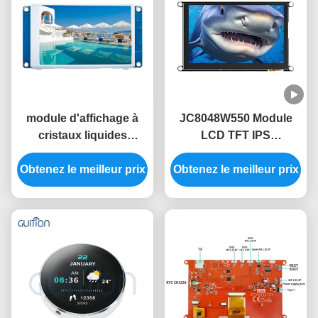
module d'affichage à
JC8048W550 Module
cristaux liquides
LCD TFT IPS
d'écran tactile du
fonctionnant à 5 V avec
Obtenez le meilleur prix
module 3,5 de 480x320
Obtenez le meilleur prix
une consommation
HMI sans image libre de
d'énergie de 320 mA
police de code de
contact