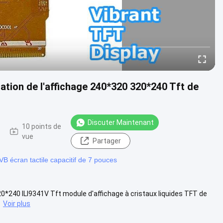
sation de l'affichage 240*320 320*240 Tft de
Discuter Maintenant
10 points de
vue
Partager
VB écran tactile capacitif de 7 pouces
0*240 ILI9341V Tft module d'affichage à cristaux liquides TFT de
.
Voir plus