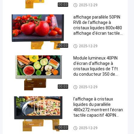
liquides de Tft du
Affichage parallèle d'affichage
00:03
2025-12-29
contact 350 résistifs de
à cristaux liquides
pouce
affichage parallèle 50PIN
RVB de l'affichage à
cristaux liquides 800x480
affichage d'écran tactile
capacitif de 7 pouces
Affichage parallèle d'affichage
00:03
2025-12-29
à cristaux liquides
Module lumineux 40PIN
d'écran d'affichage à
cristaux liquides de Tft
du conducteur 350 de
l'affichage ILI6485A
d'affichage à cristaux
Affichage parallèle d'affichage
00:03
2025-12-29
liquides de RVB 480x272
à cristaux liquides
Tft
l'affichage à cristaux
liquides du parallèle
480x272 montrent l'écran
tactile capacitif 40PIN
RVB du conducteur 4,3
d'ILI6485A
Affichage parallèle d'affichage
00:03
2025-12-29
à cristaux liquides