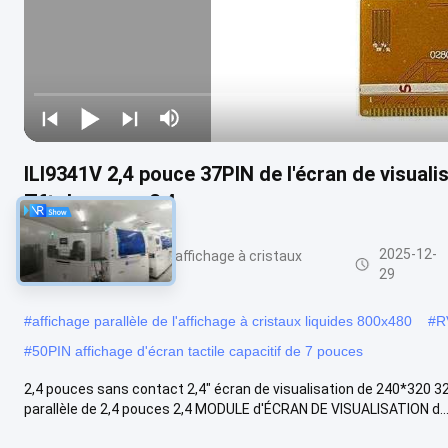
ILI9341V 2,4 pouce 37PIN de l'écran de visuali
Tft de pouce 2,4
2025-12-
Affichage parallèle d'affichage à cristaux
liquides
29
#
affichage parallèle de l'affichage à cristaux liquides 800x480
#
R
#
50PIN affichage d'écran tactile capacitif de 7 pouces
2,4 pouces sans contact 2,4" écran de visualisation de 240*320 32
parallèle de 2,4 pouces 2,4 MODULE d'ÉCRAN DE VISUALISATION d..