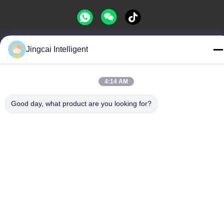
Jingcai Intelligent
Datenschutzrichtlinie
|
Sitemap
China gut Qualität Modul der Anzeigen-ESP32 Lieferant.
Urheberrecht © -2026 Shenzhen Jingcai Intelligent Co., Ltd. -
4:14 AM
Alle. Alle Rechte vorbehalten.
Good day, what product are you looking for?