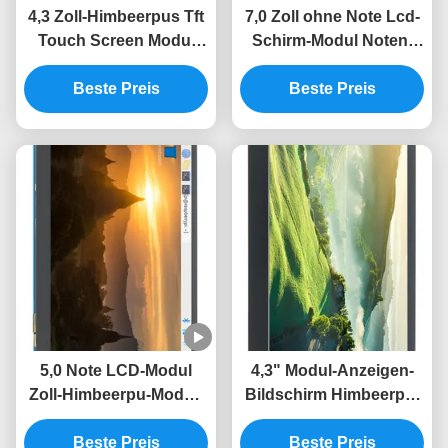
4,3 Zoll-Himbeerpus Tft
7,0 Zoll ohne Note Lcd-
Touch Screen Modul
Schirm-Modul Noten-
des Anzeigen-Modul-
Himbeerpu-Modul-
800x480 MIPI
Beste Preis
800x480 MIPI multi
Beste Preis
kapazitives
5,0 Note LCD-Modul
4,3" Modul-Anzeigen-
Zoll-Himbeerpu-Modul-
Bildschirm Himbeerpu-
800*480 MIPI IPS TFT
Modul-800x480 MIPI IPS
Beste Preis
DSI multi
Beste Preis
TFT LCD