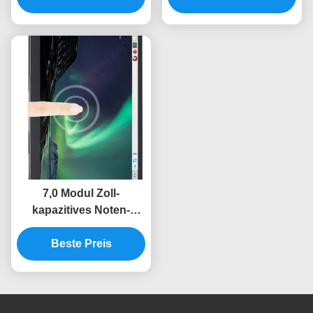
7,0 Modul Zoll-
kapazitives Noten-
Himbeerpu-Modul-
102*600 MIPI DSI LCD
Beste Preis