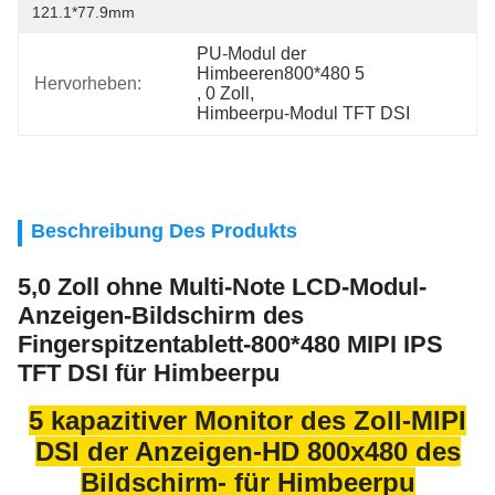
121.1*77.9mm
PU-Modul der 
Himbeeren800*480 5
Hervorheben:
, 
0 Zoll
, 
Himbeerpu-Modul TFT DSI
Beschreibung Des Produkts
5,0 Zoll ohne Multi-Note LCD-Modul-
Anzeigen-Bildschirm des
Fingerspitzentablett-800*480 MIPI IPS
TFT DSI für Himbeerpu
5 kapazitiver Monitor des Zoll-MIPI
DSI der Anzeigen-HD 800x480 des
Bildschirm- für Himbeerpu