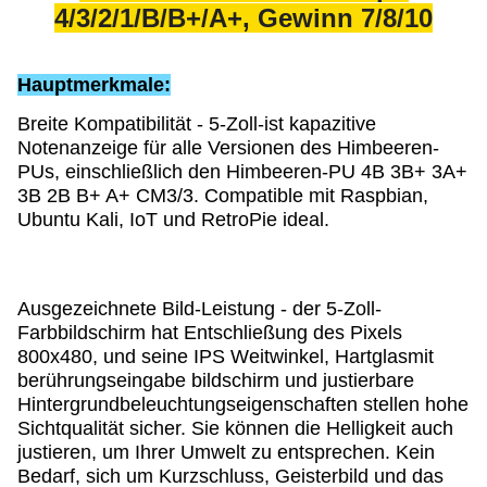
4/3/2/1/B/B+/A+, Gewinn 7/8/10
Hauptmerkmale:
Breite Kompatibilität - 5-Zoll-ist kapazitive 
Notenanzeige für alle Versionen des Himbeeren-
PUs, einschließlich den Himbeeren-PU 4B 3B+ 3A+ 
3B 2B B+ A+ CM3/3. Compatible mit Raspbian, 
Ubuntu Kali, IoT und RetroPie ideal.
Ausgezeichnete Bild-Leistung - der 5-Zoll-
Farbbildschirm hat Entschließung des Pixels 
800x480, und seine IPS Weitwinkel, Hartglasmit 
berührungseingabe bildschirm und justierbare 
Hintergrundbeleuchtungseigenschaften stellen hohe 
Sichtqualität sicher. Sie können die Helligkeit auch 
justieren, um Ihrer Umwelt zu entsprechen. Kein 
Bedarf, sich um Kurzschluss, Geisterbild und das 