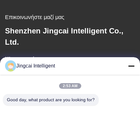
Επικοινωνήστε μαζί μας
Shenzhen Jingcai Intelligent Co.,
Ltd.
Ηλεκτρονικό
Jingcai Intelligent
david@guition.com
2:53 AM
Η διεύθυνσή μας
Good day, what product are you looking for?
Διεύθυνση
Οδός Dalang, περιοχή Longhua, πόλη Shenzhen, επαρχία
Γκουαγκντόνγκ
Τηλεφώνημα