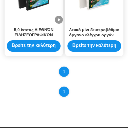
5,0 ίντσας ΔΙΕΘΝΏΝ
Λευκό μίνι δευτεροβάθμιο
ΕΙΔΗΣΕΟΓΡΑΦΙΚΏΝ
όργανο ελέγχου οργάνων
ΠΡΑΚΤΟΡΕΊΩΝ USB
ελέγχου 800x480 κατοικίας
δευτεροβάθμιο οργάνων
USB δευτεροβάθμιο για το
Βρείτε την καλύτερη
Βρείτε την καλύτερη
ελέγχου όργανο ελέγχου
PC AIDA64
τιμή
τιμή
υπολογιστών τύπων Γ
δευτεροβάθμιο για AIDA64
800x480
1
1