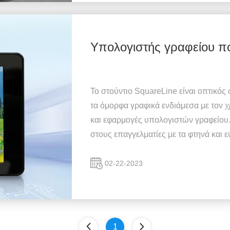
Υπολογιστής γραφείου 
Το στούντιο SquareLine είναι οπτικός
τα όμορφα γραφικά ενδιάμεσα με τον 
και εφαρμογές υπολογιστών γραφείου. 
στους επαγγελματίες με τα φτηνά και ε
02-22-2023
1