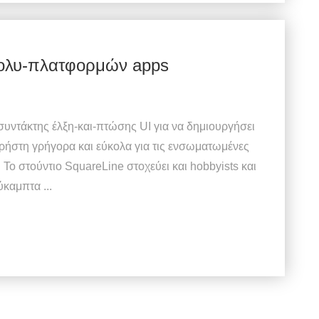
πολυ-πλατφορμών apps
 συντάκτης έλξη-και-πτώσης UI για να δημιουργήσει
χρήστη γρήγορα και εύκολα για τις ενσωματωμένες
Το στούντιο SquareLine στοχεύει και hobbyists και
ύκαμπτα ...