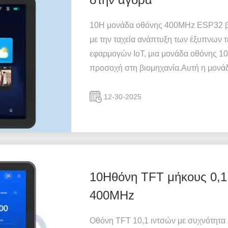
10Η μονάδα οθόνης 400MHz ESP32 βλ
με την ταχεία ανάπτυξη των έξυπνων τ
εφαρμογών IoT, μια μονάδα οθόνης 1
προσοχή στη βιομηχανία.Αυτή η μονάδ
12-30-2025
10Ηθόνη TFT μήκους 0,1 
400MHz
Οθόνη TFT 10,1 ιντσών με συχνότητα