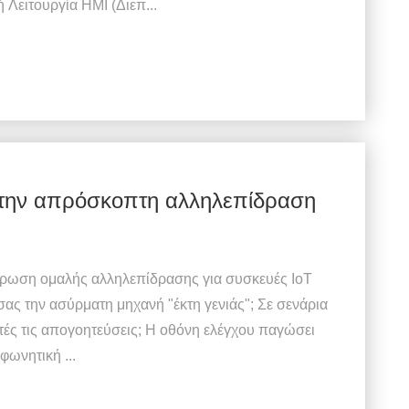
 Λειτουργία HMI (Διεπ...
ια την απρόσκοπτη αλληλεπίδραση
υθέρωση ομαλής αλληλεπίδρασης για συσκευές IoT
 σας την ασύρματη μηχανή "έκτη γενιάς"; Σε σενάρια
υτές τις απογοητεύσεις; Η οθόνη ελέγχου παγώσει
φωνητική ...