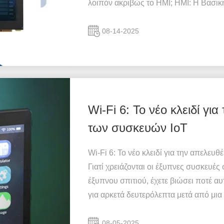
λοιπόν ακριβώς το HMI; HMI: Η Βασική
08-14-2025
Wi-Fi 6: Το νέο κλειδί γ
των συσκευών IoT
Wi-Fi 6: Το νέο κλειδί για την απελε
Γιατί χρειάζονται οι έξυπνες συσκευές
έξυπνου σπιτιού, έχετε βιώσει ποτέ α
για αρκετά δευτερόλεπτα μετά από μια 
08-05-2025