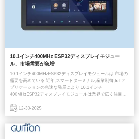
10.1インチ400MHz ESP32ディスプレイモジュー
ル、市場需要が急増
10.1インチ400MHzESP32ディスプレイモジュールは 市場の
需要を高めている 近年,スマートターミナル,産業制御,IoTア
プリケーションの急速な発展により,10.1インチ
400MHzESP32ディスプレイモジュールは業界で広く注目さ
れています.このディスプレイモジュールは,高解像度
800*1280と 320ニットの明るさを持っています性能とディス
12-30-2025
プレイ品質のバランスが取れているため,市場の需要は徐々に
増加しています. このモジュールはESP32を 主な制御チップ
として 400MHzまでの 時計速度で 使いていて 優れたコンピ
ューティングパワーと安定性を 提供しています複雑な人間と