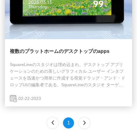
複数のプラットホームのデスクトップのapps
SquareLineのスタジオは埋め込まれ、デスクトップ アプリ
ケーションのための美しいグラフィカル ユーザー インタフ
ェースを迅速かつ簡単に作成する視覚ドラッグ・アンド・ド
ロップUIの編集者である。SquareLineのスタジオ ターゲッ
ト安く、適用範囲が広い予約購読の計画の両方の道楽者そし
て専門家。 HMIsは私達、相互情報のp.eおよび広告ターミナ
02-22-2023
ルのまわりに私達が私達のコンピュータを単に使用する時ど
こでも完全に、切符機械、ATMsまたはある。この市場にあ
れば、現代最高のUIsのプロダクトの速いタイムに市場は重
1
大である。SquareLineのスタジオを使うとキオスク装置か複
数のプラットホ...