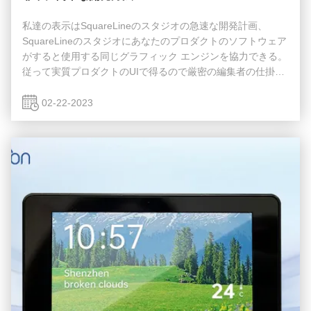
私達の表示はSquareLineのスタジオの急速な開発計画、
SquareLineのスタジオにあなたのプロダクトのソフトウェア
がすると使用する同じグラフィック エンジンを協力できる。
従って実質プロダクトのUIで得るので厳密の編集者の仕掛の
すべての写実的な効果、生気、様式および行動のための同じ
出現を得る。つまり実質装置で見る何を編集者で見る何を、
02-22-2023
丁度同じとである。その上それは-編集すれば-演劇モードの
間で変わるべき速く電光である。それをテストするためにUI
をリコンパイルすることを要求しない。-一瞬の演劇モードち
ょうど相互に行くことができる。SquareLineのスタジオの独
特な特徴が原因で、UIの...