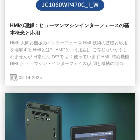
HMIの理解：ヒューマンマシンインターフェースの基
本概念と応用
HMI: 人間と機械のインターフェース HMI 技術の基礎と応用
を理解する HMIとは? "HMI"という用語は ご存じないかもし
れませんが 日常生活の中で よく使っています HMI: 核心機能
HMI (ヒト・マシン・インターフェイス)人間と機械の間の情
報相互作用の重要な橋渡しですHMI は,機器を制御し,その運
用状態をリアルタイムに監視する上で重要な役割を果たしま
08-14-2025
す. HMI のよく知られた例はATMです 画面とボタンを介して
ユーザーは引き出しや預金などの操作を完了できます 工業環
境におけるHMI 産業における自動化の追求において,HMIはほ
とんど不可欠です.それは通常,コンピュータモニタ...