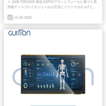
ト 2400 円921600 最近,ESP32プラットフォームに基づく高
性能ディスプレイモジュールが正式にリリースされ,IoTと埋
め込み開発の分野で注目を集めている.このモジュールは10.1
インチのTFTLCDスクリーンで,メイン制御周波数は最大
12-30-2025
400MHzで,2400から921600までの柔軟で調整可能なシリア
ルポートボードレートをサポートする産業用ディスプレイ,ス
マートターミナル,人間と機械のインターフェースのアプリケ
ーションに より競争力のあるソリューションを...