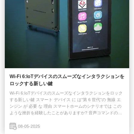
Wi-Fi 6:IoTデバイスのスムーズなインタラクションを
ロックする新しい鍵
Wi-Fi 6:IoTデバイスのスムーズなインタラクションをロック
する新しい鍵 スマート デバイス に は"第 6 世代"の 無線 エ
ンジン が 必要 な 理由 スマートホームのシナリオでは この
ような挫折を経験したことがありますか? 音声コマンドの後,
制御画面は数秒間凍結 複数のデバイスが接続されているとき
に頻繁にリアルタイムモニタリングビデオバッファ デバイス
08-05-2025
は待機モードでバッテリーを迅速に消費し,頻繁にバッテリー