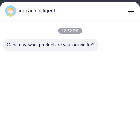
メール
Jingcai Intelligent
david@guition.com
12:52 PM
Good day, what product are you looking for?
住所
アドレス
Dalangの通り、竜華区、シンセン都市、広東省
テレ
18665866730-18665866730
プライバシーポリシー
|
地図
中国 良い 品質 ESP32表示モジュール 提供者 著作権 -2026