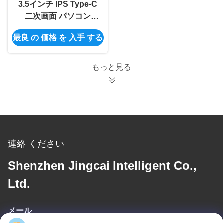
3.5インチ IPS Type-C
二次画面 パソコン
CPU GPU RAM HDD
最良 の 価格 を 入手 する
モニター USB ディス
プレイ フリー AIDA64
ミニモニター
もっと見る
連絡 ください
Shenzhen Jingcai Intelligent Co.,
Ltd.
メール