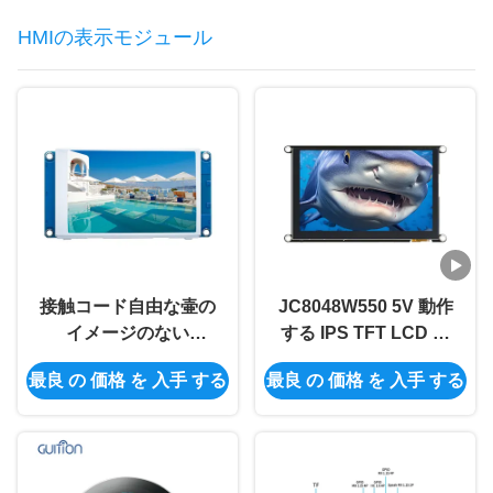
HMIの表示モジュール
接触コード自由な壷の
JC8048W550 5V 動作
イメージのない
する IPS TFT LCD モ
480x320 HMIモジュー
ジュール 320mA 電力
最良 の 価格 を 入手 する
最良 の 価格 を 入手 する
ル3.5のタッチ画面Lcd
消費
モジュール