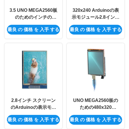
3.5 UNO MEGA2560板
320x240 Arduinoの表
のためのインチの
示モジュール2.8インチ
Arduinoの表示モジュ
のTft LCDの表示
最良 の 価格 を 入手 する
最良 の 価格 を 入手 する
ール480*320 TFT LCD
Arduino ILI9341
モジュールILI9488
2.8インチ スクリーン
UNO MEGA2560板の
のArduinoの表示モジ
ための480x320
ュールArduinoのため
Arduinoの表示モジュ
最良 の 価格 を 入手 する
最良 の 価格 を 入手 する
の2.8インチのTftの接
ール3.5のインチLCDの
触表示モジュール
表示