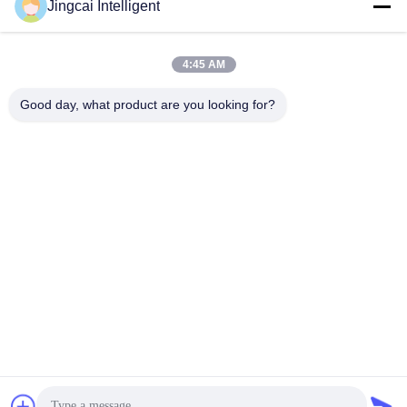
Jingcai Intelligent
david@guition.com
4:45 AM
住所
Good day, what product are you looking for?
アドレス
Dalangの通り、竜華区、シンセン都市、広東省
テレ
18665866730-18665866730
プライバシーポリシー
|
地図
中国 良い 品質 ESP32表示モジュール 提供者 著作権 -2026
Shenzhen Jingcai Intelligent Co., Ltd. すべて 権利は保護されてい
ます.