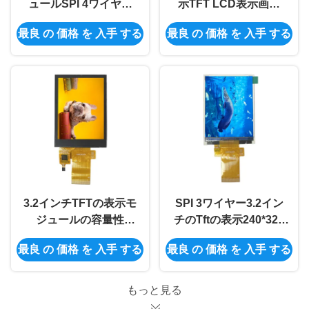
ュールSPI 4ワイヤー
示TFT LCD表示画面
3.5インチのTft LCDの
Spi LcdはMCU 8080
最良 の 価格 を 入手 する
最良 の 価格 を 入手 する
表示Arduino 320*480
8BITをインターフェイ
スさせる
3.2インチTFTの表示モ
SPI 3ワイヤー3.2イン
ジュールの容量性
チのTftの表示240*320
240x320タッチスクリ
LCDモジュールTFTの
最良 の 価格 を 入手 する
最良 の 価格 を 入手 する
ーンの表示モジュール
表示画面40Pのソケッ
8BIT
トMCU
もっと見る