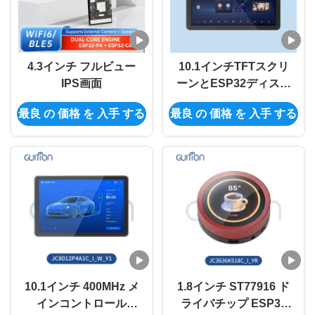
4.3インチ フルビュー
10.1インチTFTスクリ
IPS画面
ーンとESP32ディスプ
レイモジュールの
最良 の 価格 を 入手 する
最良 の 価格 を 入手 する
400MHzメイン制御周
波数
10.1インチ 400MHz メ
1.8インチ ST77916 ド
インコントロール
ライバチップ ESP32