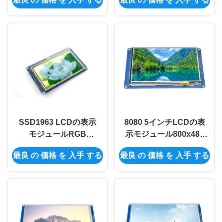
TFTモジュール
LCDの表示モジュール
SSD1963 LCDの表示
8080 5インチLCDの表
モジュールRGB
示モジュール800x480
480x272接触の4.3イン
SSD1963 TFTの表示モ
最良 の 価格 を 入手 する
最良 の 価格 を 入手 する
チのTft Lcdモジュール
ジュールのスマートな
表示画面