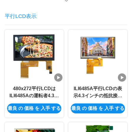
平行LCD表示
480x272平行LCDは
ILI6485A平行LCDの表
ILI6485Aの運転者4.3の
示4.3インチの抵抗接触
容量性タッチ画面
350明るいTft Lcdモジ
最良 の 価格 を 入手 する
最良 の 価格 を 入手 する
40PIN RGBを表示する
ュール