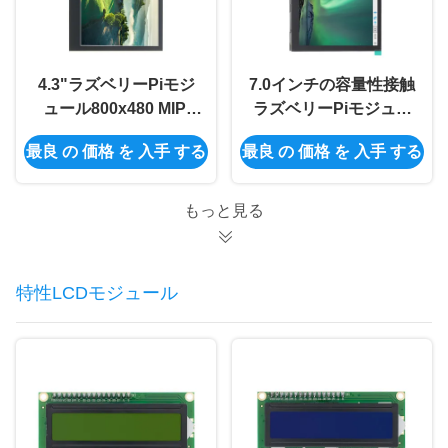
4.3"ラズベリーPiモジ
7.0インチの容量性接触
ュール800x480 MIPI
ラズベリーPiモジュー
IPS TFT LCDモジュー
ル102*600 MIPI DSI
最良 の 価格 を 入手 する
最良 の 価格 を 入手 する
ルのディスプレイ・モ
LCDモジュール
ニター スクリーン
もっと見る
特性LCDモジュール