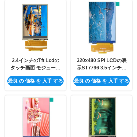
2.4インチのTft Lcdの
320x480 SPI LCDの表
タッチ画面 モジュール
示ST7796 3.5インチの
240x320 ILI9341V Tft
Spi Tft Lcd TFT LCD
最良 の 価格 を 入手 する
最良 の 価格 を 入手 する
LcdのパネルSPI LCD
の表示画面
TFTモジュール