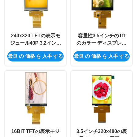
240x320 TFTの表示モ
容量性3.5インチのTft
ジュール40P 3.2インチ
のカラー ディスプレイ
のTft Lcdの抵抗接触
スクリーン モジュール
最良 の 価格 を 入手 する
最良 の 価格 を 入手 する
ST7789
40P TFT LCDスクリー
ンMCU
16BIT TFTの表示モジ
3.5インチ320x480の表