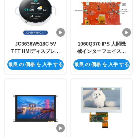
JC3636W518C 5V
1060Q370 IPS 人間機
TFT HMIディスプレイ
械インターフェイスデ
モジュール,60°の視角
ィスプレイモジュール
最良 の 価格 を 入手 する
最良 の 価格 を 入手 する
と軽量設計