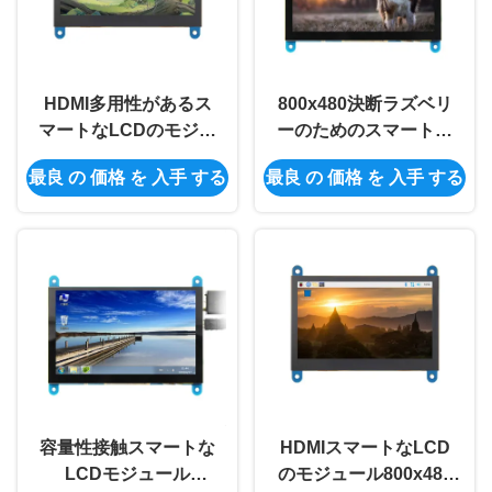
HDMI多用性があるス
800x480決断ラズベリ
マートなLCDのモジュ
ーのためのスマートな
ール0.34A 800x480 4.3
LCDモジュール5V 5の
最良 の 価格 を 入手 する
最良 の 価格 を 入手 する
インチのTft Lcdモジュ
インチLcdモジュール
ール
容量性接触スマートな
HDMIスマートなLCD
LCDモジュール
のモジュール800x480