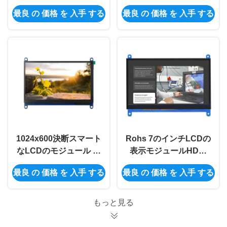
800*480 HDMI 5のイン
4.3インチの容量性タッ
最良 の 価格 を 入手 する
最良 の 価格 を 入手 する
チLCDの表示モジュー
チ画面
ル
1024x600決断スマート
Rohs 7のインチLCDの
なLCDのモジュール ラ
表示モジュールHDMI
ズベリーPiのための7イ
多用性がある1024x600
最良 の 価格 を 入手 する
最良 の 価格 を 入手 する
ンチの表示モジュール
Tft LCDのモジュール
もっと見る