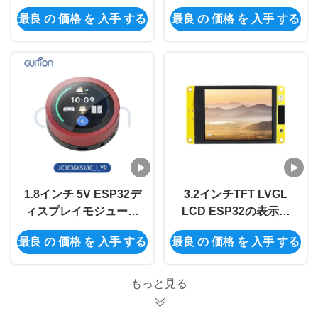
ESP32ディスプレイモ
ディスプレイユニット
最良 の 価格 を 入手 する
最良 の 価格 を 入手 する
ジュール 320インチ明
(産業用制御システム向
るさと 800 * 1280 解像
け)
度
1.8インチ 5V ESP32デ
3.2インチTFT LVGL
ィスプレイモジュール
LCD ESP32の表示モ
と360*360解像度でプ
ジュール240x320の決
最良 の 価格 を 入手 する
最良 の 価格 を 入手 する
ロジェクトをアップグ
断
レード
もっと見る