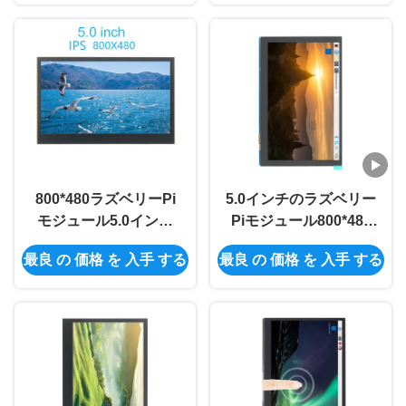
ンチ
800*480ラズベリーPi
5.0インチのラズベリー
モジュール5.0インチ
Piモジュール800*480
IPS TFT DSIの多接触
MIPI IPS TFT DSIの多
最良 の 価格 を 入手 する
最良 の 価格 を 入手 する
LCD表示モジュール
接触LCDモジュール