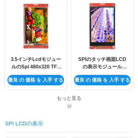
3.5インチLcdモジュー
SPIのタッチ画面LCD
ルのSpi 480x320 TFT
の表示モジュール
の表示モジュールのパ
ILI9488 Tft Lcdモジュ
最良 の 価格 を 入手 する
最良 の 価格 を 入手 する
ネルの運転者IC
ール3.5のインチ
ILI9488
480x320
もっと見る
SPI LCDの表示