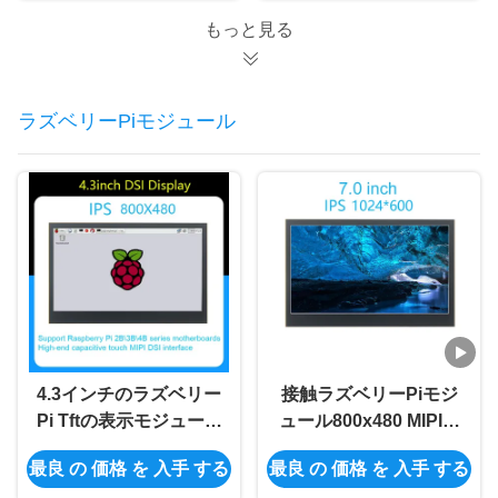
もっと見る
ラズベリーPiモジュール
4.3インチのラズベリー
接触ラズベリーPiモジ
Pi Tftの表示モジュール
ュール800x480 MIPIの
800x480 MIPIの容量性
多接触Lcdスクリーン
最良 の 価格 を 入手 する
最良 の 価格 を 入手 する
タッチ画面 モジュール
モジュールのない7.0イ