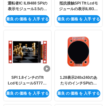
運転者IC ILI9488 SPIの
抵抗接触SPI Tft Lcdモ
表示モジュール3.5のイ
ジュールの表示ILI9341
ンチ480x320 Lcd Tftの
2.4インチのTft LCDの
最良 の 価格 を 入手 する
最良 の 価格 を 入手 する
表示モジュール
表示240x320
SPI 1.8インチのTft
1.28表示240x240のあ
LcdモジュールST7735
たりのインチSPIの表
1.8 Spi 128x160 Tftモ
示モジュールTFT LCD
最良 の 価格 を 入手 する
最良 の 価格 を 入手 する
ジュールTFTの表示画
の表示モジュール
面
GC9A01