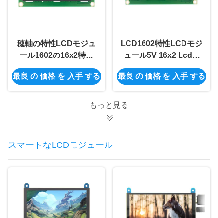
穂軸の特性LCDモジュ
LCD1602特性LCDモジ
ール1602の16x2特性
ュール5V 16x2 Lcdモ
Lcd黄色いスクリーン
ジュールのブルー スク
最良 の 価格 を 入手 する
最良 の 価格 を 入手 する
16x2 LCDの表示モジ
リーンI2c 16x2
ュール
Arduino LCDの表示モ
ジュール
もっと見る
スマートなLCDモジュール