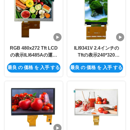
RGB 480x272 Tft LCD
ILI9341V 2.4インチの
の表示ILI6485Aの運転
Tftの表示240*320
者350の明るいTft Lcd
320*240 Tft表示画面
最良 の 価格 を 入手 する
最良 の 価格 を 入手 する
スクリーン モジュール
2.4のインチ37PIN
40PIN