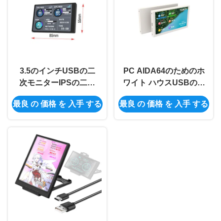
3.5のインチUSBの二
PC AIDA64のためのホ
次モニターIPSの二次
ワイト ハウスUSBの二
PCのモニターCPUの
次モニター800x480の
最良 の 価格 を 入手 する
最良 の 価格 を 入手 する
RAM HDD 320x480
小型二次モニター