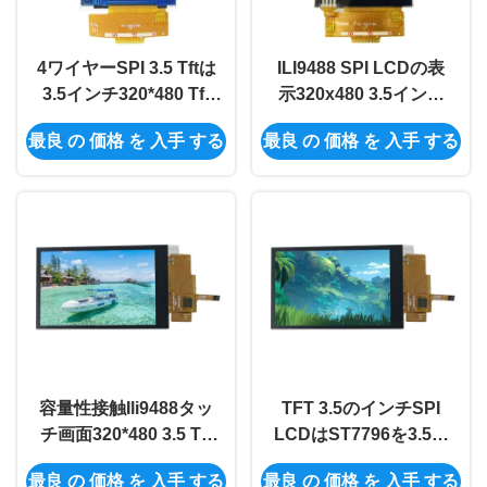
4ワイヤーSPI 3.5 Tftは
ILI9488 SPI LCDの表
3.5インチ320*480 Tft
示320x480 3.5インチ
の表示Spi IL9488 Lcd
のTft LCDの表示のTft
最良 の 価格 を 入手 する
最良 の 価格 を 入手 する
を表示する
の表示3.5インチ
容量性接触Ili9488タッ
TFT 3.5のインチSPI
チ画面320*480 3.5 Tft
LCDはST7796を3.5イ
LCDの表示SPI
ンチのTft Lcdのタッチ
最良 の 価格 を 入手 する
最良 の 価格 を 入手 する
画面の容量性接触表示