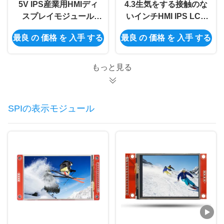
5V IPS産業用HMIディ
4.3生気をする接触のな
スプレイモジュール
いインチHMI IPS LCD
-30~80.C 温度範囲
モジュールCOF薄い
最良 の 価格 を 入手 する
最良 の 価格 を 入手 する
800x480 LCDの表示
もっと見る
SPIの表示モジュール