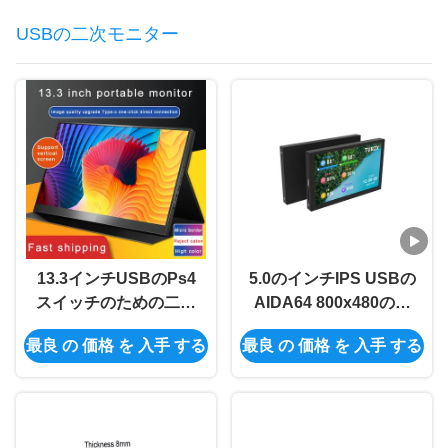
USBの二次モニター
13.3インチUSBのPs4
5.0のインチIPS USBの
スイッチのための二次
AIDA64 800x480のた
モニターHDMI 2Kの携
めの二次モニターのタ
最良 の 価格 を 入手 する
最良 の 価格 を 入手 する
帯用モニター
イプC二次コンピュー
2560x1600
タ モニター