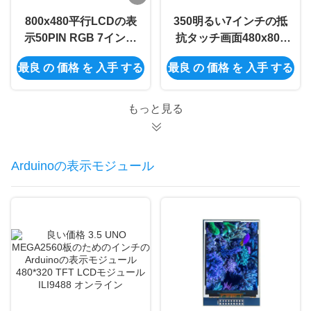
800x480平行LCDの表
350明るい7インチの抵
示50PIN RGB 7インチ
抗タッチ画面480x800
の容量性タッチ画面の
7インチのTftの表示モ
最良 の 価格 を 入手 する
最良 の 価格 を 入手 する
表示
ジュール50PIN RGB
もっと見る
Arduinoの表示モジュール