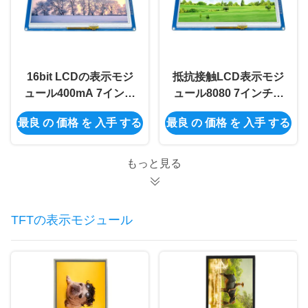
16bit LCDの表示モジ
抵抗接触LCD表示モジ
ュール400mA 7インチ
ュール8080 7インチの
のTft Lcdモジュールの
Tft Lcdモジュール
最良 の 価格 を 入手 する
最良 の 価格 を 入手 する
スマートな表示画面
800x480 Ssd1963
もっと見る
TFTの表示モジュール