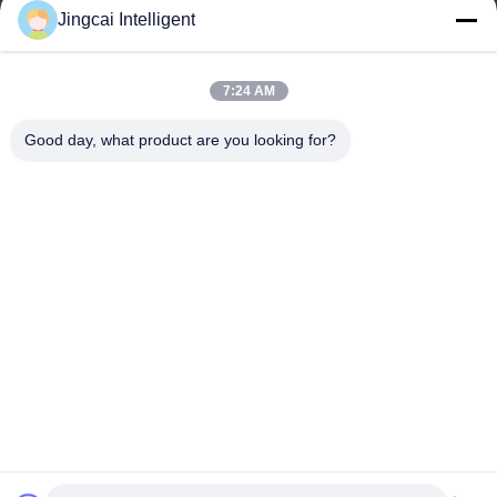
メール
Jingcai Intelligent
david@guition.com
7:24 AM
Good day, what product are you looking for?
住所
アドレス
Dalangの通り、竜華区、シンセン都市、広東省
テレ
18665866730-18665866730
プライバシーポリシー
|
地図
中国 良い 品質 ESP32表示モジュール 提供者 著作権 -2026
Shenzhen Jingcai Intelligent Co., Ltd. すべて 権利は保護されてい