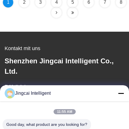
1
2
3
4
5
6
7
8
Kontakt mit uns
Shenzhen Jingcai Intelligent Co.,
Ltd.
E-Mail-Adresse
Jingcai Intelligent
david@guition.com
11:55 AM
Unsere Adresse
Good day, what product are you looking for?