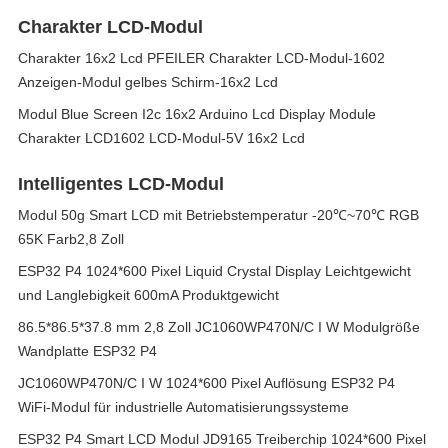
Charakter LCD-Modul
Charakter 16x2 Lcd PFEILER Charakter LCD-Modul-1602
Anzeigen-Modul gelbes Schirm-16x2 Lcd
Modul Blue Screen I2c 16x2 Arduino Lcd Display Module
Charakter LCD1602 LCD-Modul-5V 16x2 Lcd
Intelligentes LCD-Modul
Modul 50g Smart LCD mit Betriebstemperatur -20℃~70℃ RGB
65K Farb2,8 Zoll
ESP32 P4 1024*600 Pixel Liquid Crystal Display Leichtgewicht
und Langlebigkeit 600mA Produktgewicht
86.5*86.5*37.8 mm 2,8 Zoll JC1060WP470N/C I W Modulgröße
Wandplatte ESP32 P4
JC1060WP470N/C I W 1024*600 Pixel Auflösung ESP32 P4
WiFi-Modul für industrielle Automatisierungssysteme
ESP32 P4 Smart LCD Modul JD9165 Treiberchip 1024*600 Pixel