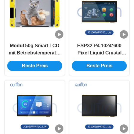
Modul 50g Smart LCD
ESP32 P4 1024*600
mit Betriebstemperatur
Pixel Liquid Crystal
-20℃~70℃ RGB 65K
Display Leichtgewicht
Beste Preis
Beste Preis
Farb2,8 Zoll
und Langlebigkeit
600mA Produktgewicht