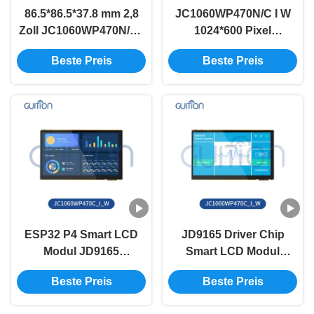
86.5*86.5*37.8 mm 2,8
JC1060WP470N/C I W
Zoll JC1060WP470N/C I
1024*600 Pixel
W Modulgröße
Auflösung ESP32 P4
Beste Preis
Beste Preis
Wandplatte ESP32 P4
WiFi-Modul für
industrielle
Automatisierungssysteme
ESP32 P4 Smart LCD
JD9165 Driver Chip
Modul JD9165
Smart LCD Modul
Treiberchip 1024*600
86.5*86.5*37.8 mm
Beste Preis
Beste Preis
Pixel für öffentliche
Modulgröße SKU
Informationsanzeigen
ESP32 P4 70N/C I W