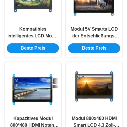
Kompatibles
Modul 5V Smarts LCD
intelligentes LCD Modul
der Entschließungs-
0.34A 800x480 HDMI
800x480 5 Zoll Lcd-
Beste Preis
Beste Preis
Modul 4,3 Zoll Tft Lcd
Modul für Himbeere
Kapazitives Modul
Modul 800x480 HDMI
800*480 HDMI Noten-
Smart LCD 4,3 Zoll-