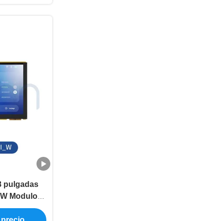
8 pulgadas
 W Modulo
 pared ESP32
 precio