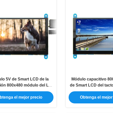
lo 5V de Smart LCD de la
Módulo capacitivo 8
ión 800x480 módulo del Lcd
de Smart LCD del tact
pulgadas para la frambuesa
la exhibición del Lcd 
btenga el mejor precio
Obtenga el mejor