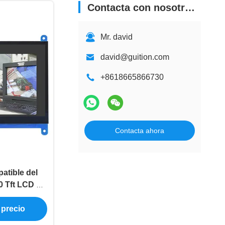
Contacta con nosotros
Mr. david
david@guition.com
+8618665866730
Contacta ahora
atible del
 Tft LCD de
de la pulgada
 precio