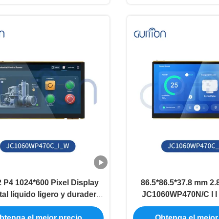
 P4 1024*600 Pixel Display
86.5*86.5*37.8 mm 2.
tal líquido ligero y duradero
JC1060WP470N/C I I
so del producto 600mA
tamaño de la placa de
btenga el mejor precio
Obtenga el mejor
P4