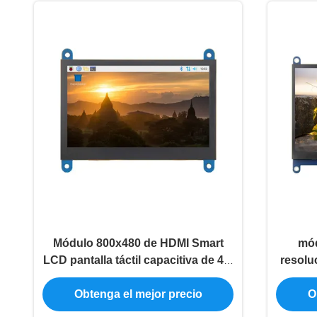
Módulo 800x480 de HDMI Smart
mód
LCD pantalla táctil capacitiva de 4,3
resolu
pulgadas
exhib
Obtenga el mejor precio
O