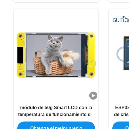
módulo de 50g Smart LCD con la
ESP32
temperatura de funcionamiento del
de cris
color del RGB 65K -20℃~70℃ 2,8
Pe
Obtenga el mejor precio
O
pulgadas