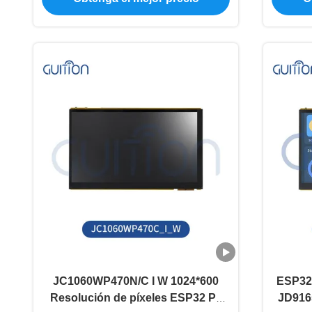
JC1060WP470N/C I W 1024*600
ESP32 
Resolución de píxeles ESP32 P4
JD9165