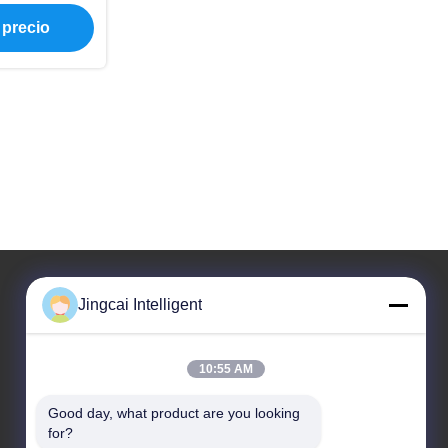
 ESP32 P4
 precio
Jingcai Intelligent
Nuestra dirección
10:55 AM
Dirección
Calle de Dalang, distrito de Longhua, ciudad de
Good day, what product are you looking 
Shenzhen, provincia de Guangdong
for?