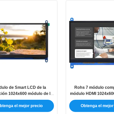
ulo de Smart LCD de la
Rohs 7 módulo comp
ción 1024x600 módulo de la
módulo HDMI 1024x600
ición de 7 pulgadas para la
la exhibición del Lcd 
btenga el mejor precio
Obtenga el mejor
frambuesa pi