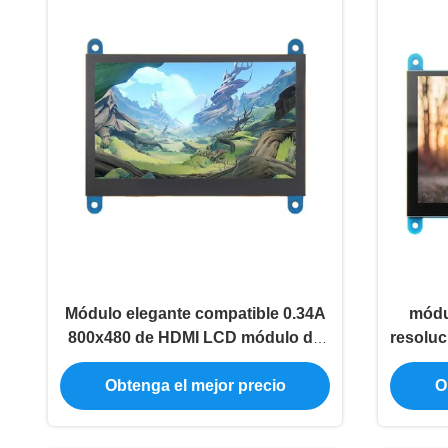
Módulo elegante compatible 0.34A
módu
800x480 de HDMI LCD módulo de
resoluc
Tft Lcd de 4,3 pulgadas
de 5 
Obtenga el mejor precio
O