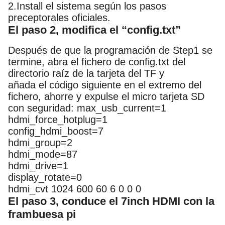
2.Install el sistema según los pasos
preceptorales oficiales.
El paso 2, modifica el “config.txt”
Después de que la programación de Step1 se
termine, abra el fichero de config.txt del
directorio raíz de la tarjeta del TF y
añada el código siguiente en el extremo del
fichero, ahorre y expulse el micro tarjeta SD
con seguridad: max_usb_current=1
hdmi_force_hotplug=1
config_hdmi_boost=7
hdmi_group=2
hdmi_mode=87
hdmi_drive=1
display_rotate=0
hdmi_cvt 1024 600 60 6 0 0 0
El paso 3, conduce el 7inch HDMI con la
frambuesa pi