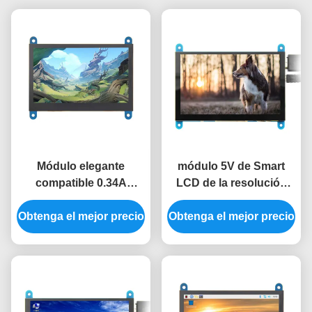
Módulo elegante
módulo 5V de Smart
compatible 0.34A
LCD de la resolución
800x480 de HDMI LCD
800x480 módulo del
Obtenga el mejor precio
módulo de Tft Lcd de
Obtenga el mejor precio
Lcd de 5 pulgadas para
4,3 pulgadas
la frambuesa