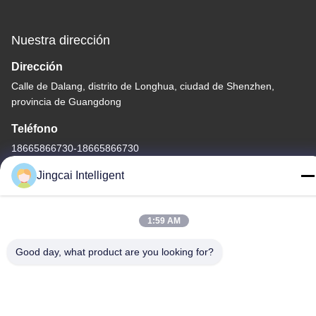
Nuestra dirección
Dirección
Calle de Dalang, distrito de Longhua, ciudad de Shenzhen,
provincia de Guangdong
Teléfono
18665866730-18665866730
Jingcai Intelligent
1:59 AM
Política de privacidad
|
Mapa del Sitio
Good day, what product are you looking for?
China es buena. Calidad Módulo de la exhibición ESP32
Proveedor. Derecho de autor -2026 Shenzhen Jingcai Intelligent
Co., Ltd. Todo. Todos los derechos reservados.