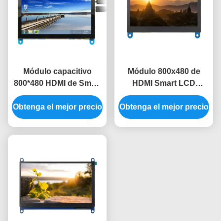
Módulo capacitivo
Módulo 800x480 de
800*480 HDMI de Smart
HDMI Smart LCD
LCD del tacto módulo
pantalla táctil capacitiva
Obtenga el mejor precio
de la exhibición del Lcd
Obtenga el mejor precio
de 4,3 pulgadas
de 5 pulgadas