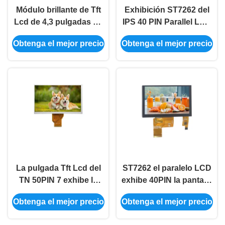
Módulo brillante de Tft
Exhibición ST7262 del
Lcd de 4,3 pulgadas de
IPS 40 PIN Parallel LCD
la pantalla táctil del IPS
pantalla táctil de 4,3
Obtenga el mejor precio
Obtenga el mejor precio
4,3 Tft Lcd
pulgadas 800xRGBx480
800xRGBx480 40PIN
350
La pulgada Tft Lcd del
ST7262 el paralelo LCD
TN 50PIN 7 exhibe la
exhibe 40PIN la pantalla
pantalla táctil brillante
táctil capacitiva de 5
Obtenga el mejor precio
Obtenga el mejor precio
de Tft de 7 pulgadas
pulgadas 800xRGBx480
800xRGBx480 350