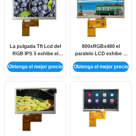
La pulgada Tft Lcd del
800xRGBx480 el
RGB IPS 5 exhibe el
paralelo LCD exhibe el
módulo brillante 40PIN
IPS la pantalla táctil
Obtenga el mejor precio
Obtenga el mejor precio
de Tft Lcd de 5
resistente 800*480 de 5
pulgadas 350
pulgadas