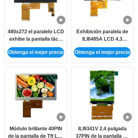
480x272 el paralelo LCD
Exhibición paralela de
exhibe la pantalla táctil
ILI6485A LCD 4,3
capacitiva del
módulo brillante de Tft
Obtenga el mejor precio
Obtenga el mejor precio
conductor 4,3 de
Lcd del tacto 350
ILI6485A 40PIN RGB
resistentes de la
pulgada
Módulo brillante 40PIN
ILI9341V 2,4 pulgada
de la pantalla de Tft Lcd
37PIN de la pantalla de