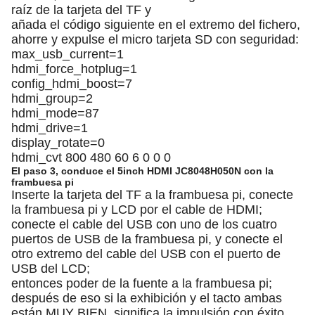
raíz de la tarjeta del TF y
añada el código siguiente en el extremo del fichero,
ahorre y expulse el micro tarjeta SD con seguridad:
max_usb_current=1
hdmi_force_hotplug=1
config_hdmi_boost=7
hdmi_group=2
hdmi_mode=87
hdmi_drive=1
display_rotate=0
hdmi_cvt 800 480 60 6 0 0 0
El paso 3, conduce el 5inch HDMI JC8048H050N con la
frambuesa pi
Inserte la tarjeta del TF a la frambuesa pi, conecte
la frambuesa pi y LCD por el cable de HDMI;
conecte el cable del USB con uno de los cuatro
puertos de USB de la frambuesa pi, y conecte el
otro extremo del cable del USB con el puerto de
USB del LCD;
entonces poder de la fuente a la frambuesa pi;
después de eso si la exhibición y el tacto ambas
están MUY BIEN, significa la impulsión con éxito