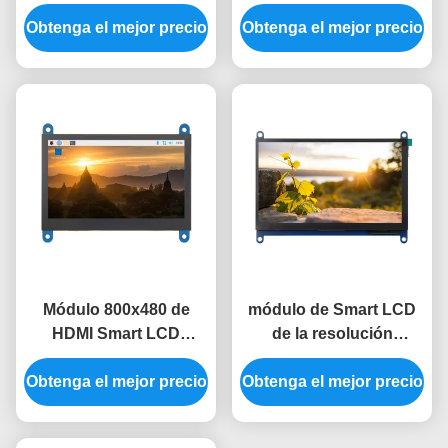
800x480 de HDMI LCD
LCD del tacto módulo
Obtenga el mejor precio
módulo de Tft Lcd de
Obtenga el mejor precio
de la exhibición del Lcd
4,3 pulgadas
de 5 pulgadas
Módulo 800x480 de
módulo de Smart LCD
HDMI Smart LCD
de la resolución
pantalla táctil capacitiva
1024x600 módulo de la
Obtenga el mejor precio
de 4,3 pulgadas
Obtenga el mejor precio
exhibición de 7
pulgadas para la
frambuesa pi