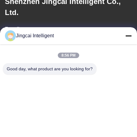
Shenzhen Jingcai Intelligent Co.,
Ltd.
E-mail
Jingcai Intelligent
david@guition.com
8:56 PM
Notre adresse
Good day, what product are you looking for?
Adresse
Rue de Dalang, secteur de Longhua, ville de Shenzhen, province
du Guangdong
Télégramme
18665866730-18665866730