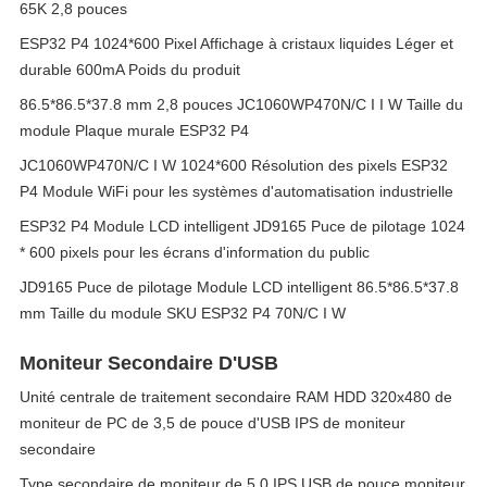
65K 2,8 pouces
ESP32 P4 1024*600 Pixel Affichage à cristaux liquides Léger et
durable 600mA Poids du produit
86.5*86.5*37.8 mm 2,8 pouces JC1060WP470N/C I I W Taille du
module Plaque murale ESP32 P4
JC1060WP470N/C I W 1024*600 Résolution des pixels ESP32
P4 Module WiFi pour les systèmes d'automatisation industrielle
ESP32 P4 Module LCD intelligent JD9165 Puce de pilotage 1024
* 600 pixels pour les écrans d'information du public
JD9165 Puce de pilotage Module LCD intelligent 86.5*86.5*37.8
mm Taille du module SKU ESP32 P4 70N/C I W
Moniteur Secondaire D'USB
Unité centrale de traitement secondaire RAM HDD 320x480 de
moniteur de PC de 3,5 de pouce d'USB IPS de moniteur
secondaire
Type secondaire de moniteur de 5,0 IPS USB de pouce moniteur