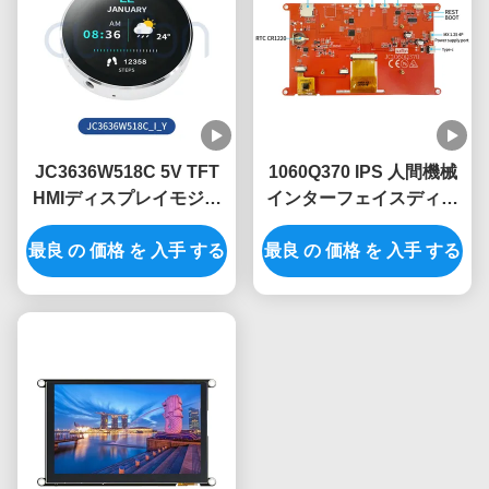
JC3636W518C 5V TFT
1060Q370 IPS 人間機械
HMIディスプレイモジュ
インターフェイスディス
ール,60°の視角と軽量設
プレイモジュール
最良 の 価格 を 入手 する
計
最良 の 価格 を 入手 する