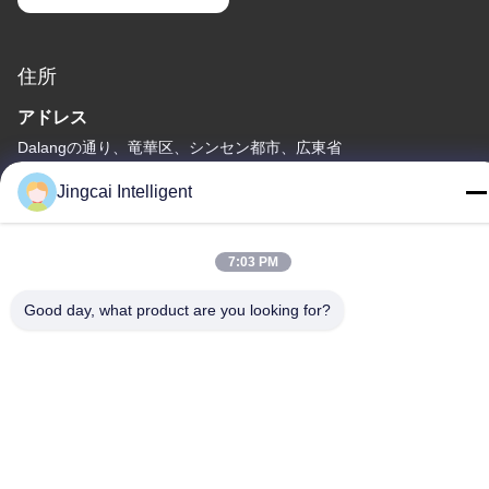
住所
アドレス
Dalangの通り、竜華区、シンセン都市、広東省
テレ
Jingcai Intelligent
18665866730-18665866730
7:03 PM
Good day, what product are you looking for?
プライバシーポリシー
|
地図
中国 良い 品質 ESP32表示モジュール 提供者 著作権 -2026
Shenzhen Jingcai Intelligent Co., Ltd. すべて 権利は保護されてい
ます.