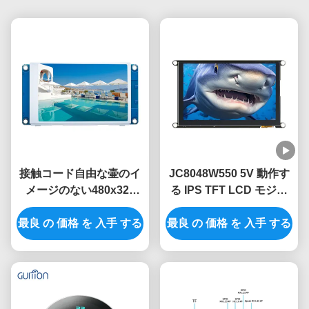
接触コード自由な壷のイ
JC8048W550 5V 動作す
メージのない480x320
る IPS TFT LCD モジュ
HMIモジュール3.5のタッ
ール 320mA 電力消費
最良 の 価格 を 入手 する
チ画面Lcdモジュール
最良 の 価格 を 入手 する