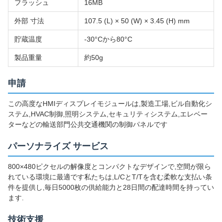
フラッシュ
16MB
外部 寸法
107.5 (L) × 50 (W) × 3.45 (H) mm
貯蔵温度
-30°Cから80°C
製品重量
約50g
申請
この高度なHMIディスプレイモジュールは,製造工場,ビル自動化シ
ステム,HVAC制御,照明システム,セキュリティシステム,エレベー
ターなどの輸送部門公共交通機関の制御パネルです
パーソナライズ サービス
800×480ピクセルの解像度とコンパクトなデザインで,空間が限ら
れている環境に最適です私たちは,L/CとT/Tを含む柔軟な支払い条
件を提供し,毎日5000枚の供給能力と28日間の配達時間を持ってい
ます.
技術支援