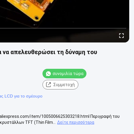
α να απελευθερώσει τη δύναμη του
συνομιλία τώρα
Συμμετοχή
ας LCD για το σμέουρο
aliexpress.com/item/1005006625303218.html Περιγραφή του
κρυστάλλων TFT (Thin Film...
Δείτε περισσότερα