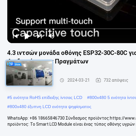
4.3 ιντσών μονάδα οθόνης ESP32-30C-80C γι
Διαδικτύου των Πραγμάτων
Έξυπνη ενότητα LCD
2024-03-21
732 απόψεις
#
5 ενότητα RoHS επίδειξης ίντσας LCD
#
800x480 5 ενότητα ίντσ
#
800x480 έξυπνη LCD ενότητα ψηφίσματος
WhatsApp: +86 18665846730 Σύνδεσμος προϊόντος:https://www.
προϊόντος: Το Smart LCD Module είναι ένας τύπος οθόνης υγρών 