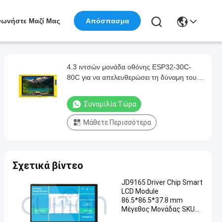
νωνήστε Μαζί Μας
Απόσπασμα
4.3 ιντσών μονάδα οθόνης ESP32-30C-
80C για να απελευθερώσει τη δύναμη του
Διαδικτύου των Πραγμάτων
Συνομιλία Τώρα
Μάθετε Περισσότερα
Σχετικά βίντεο
JD9165 Driver Chip Smart
LCD Module
86.5*86.5*37.8 mm
Μέγεθος Μονάδας SKU
ESP32 P4 70N/C I W