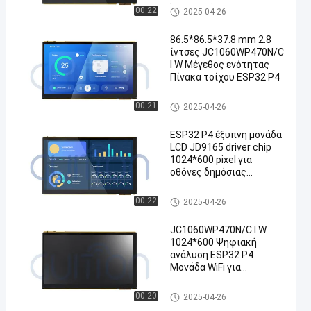
Έξυπνη ενότητα LCD
00:22
2025-04-26
86.5*86.5*37.8 mm 2.8
ίντσες JC1060WP470N/C
I W Μέγεθος ενότητας
Πίνακα τοίχου ESP32 P4
Έξυπνη ενότητα LCD
00:21
2025-04-26
ESP32 P4 έξυπνη μονάδα
LCD JD9165 driver chip
1024*600 pixel για
οθόνες δημόσιας
πληροφόρησης
Έξυπνη ενότητα LCD
00:22
2025-04-26
JC1060WP470N/C I W
1024*600 Ψηφιακή
ανάλυση ESP32 P4
Μονάδα WiFi για
βιομηχανικά συστήματα
αυτοματισμού
Έξυπνη ενότητα LCD
00:20
2025-04-26