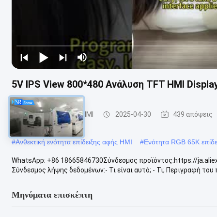
5V IPS View 800*480 Ανάλυση TFT HMI Displ
Ενότητα επίδειξης HMI
2025-04-30
439 απόψεις
#
Ανθεκτική ενότητα επίδειξης αφής HMI
#
Ενότητα RGB 65K επίδε
WhatsApp: +86 18665846730Σύνδεσμος προϊόντος:https://ja.al
Σύνδεσμος λήψης δεδομένων:- Τι είναι αυτό; - Τι; Περιγραφή του 
Μηνύματα επισκέπτη