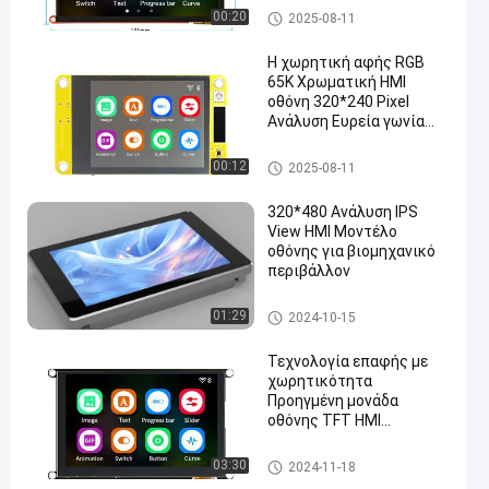
Ενότητα επίδειξης HMI
00:20
2025-08-11
Η χωρητική αφής RGB
65K Χρωματική HMI
οθόνη 320*240 Pixel
Ανάλυση Ευρεία γωνία
θέασης
Ενότητα επίδειξης HMI
00:12
2025-08-11
320*480 Ανάλυση IPS
View HMI Μοντέλο
οθόνης για βιομηχανικό
περιβάλλον
Ενότητα επίδειξης HMI
01:29
2024-10-15
Τεχνολογία επαφής με
χωρητικότητα
Προηγμένη μονάδα
οθόνης TFT HMI
JC8048W550 800*480
ανάλυση Pixel St7262
Ενότητα επίδειξης HMI
03:30
2024-11-18
Τσιπ Driver