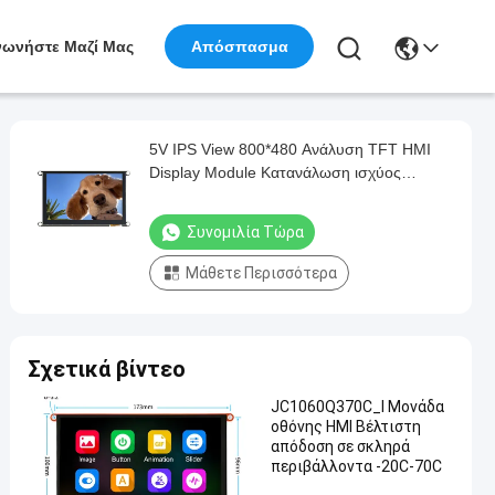
νωνήστε Μαζί Μας
Απόσπασμα
5V IPS View 800*480 Ανάλυση TFT HMI
Display Module Κατανάλωση ισχύος
Περίπου 320mA
Συνομιλία Τώρα
Μάθετε Περισσότερα
Σχετικά βίντεο
JC1060Q370C_I Μονάδα
οθόνης HMI Βέλτιστη
απόδοση σε σκληρά
περιβάλλοντα -20C-70C