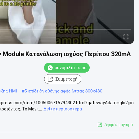
ay Module Κατανάλωση ισχύος Περίπου 320mA
συνομιλία τώρα
Συμμετοχή
ιξης HMI
#
5 επίδειξη οθόνης αφής ίντσας 800x480
iexpress.com/item/1005006715794302.html?gatewayAdapt=glo2jpn
προϊόντος: Το Μοντ...
Δείτε περισσότερα
Αφήστε μήνυμα.