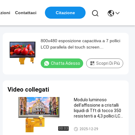
zioni
Contattaci
Citazione
800x480 esposizione capacitiva a 7 pollici
LCD parallela del touch screen
dell'esposizione 50PIN RGB
Chatta Adesso
Scopri Di Più
Video collegati
Modulo luminoso
dell'affissione a cristalli
liquidi di Tft di tocco 350
resistenti a 4,3 pollici LCD
paralleli dell'esposizione
di ILI6485A
Esposizione LCD parallela
00:03
2025-12-29