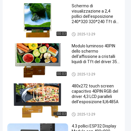
Schermo di
visualizzazione a 2,4
pollici dell'esposizione
240*320 320*240 Tft di
ILI9341V Tft 37PIN a 2,4
pollici
Esposizione LCD parallela
00:03
2025-12-29
Modulo luminoso 40PIN
dello schermo
dell'affissione a cristalli
liquidi di Tft del driver 350
dell'esposizione ILI6485A
dell'affissione a cristalli
Esposizione LCD parallela
00:03
2025-12-29
liquidi di RGB 480x272 Tft
480x272 touch screen
capacitivo 40PIN RGB del
driver 4,3 LCD paralleli
dell'esposizione ILI6485A
Esposizione LCD parallela
00:03
2025-12-29
4.3 pollici ESP32 Display