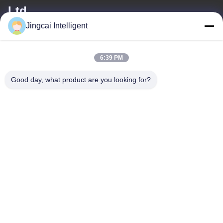
Ltd.
Jingcai Intelligent
이메일
david@guition.com
6:39 PM
Good day, what product are you looking for?
우리 주소
주소
다랑 거리, 룽화 구, 선전 도시, 광동 지방
전화
18665866730-18665866730
개인정보 보호 정책
|
사이트맵