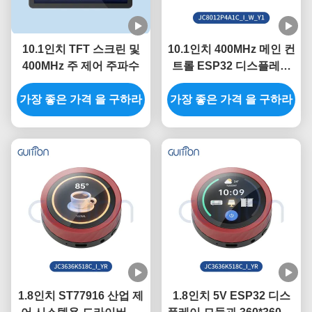
10.1인치 TFT 스크린 및
10.1인치 400MHz 메인 컨
400MHz 주 제어 주파수
트롤 ESP32 디스플레이
모듈 320인치 밝기와
가장 좋은 가격 을 구하라
가장 좋은 가격 을 구하라
800*1280 해상도 필요
1.8인치 ST77916 산업 제
1.8인치 5V ESP32 디스