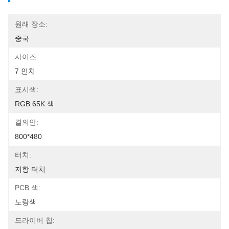
원래 장소:
중국
사이즈:
7 인치
표시색:
RGB 65K 색
결의안:
800*480
터치:
저항 터치
PCB 색:
노랑색
드라이버 칩: