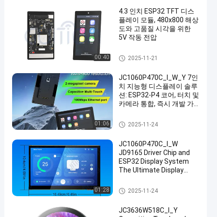
4.3 인치 ESP32 TFT 디스
플레이 모듈, 480x800 해상
도와 고품질 시각을 위한
5V 작동 전압
ESP32 디스플레이 모듈
00:40
2025-11-21
JC1060P470C_I_W_Y 7인
치 지능형 디스플레이 솔루
션: ESP32-P4 코어, 터치 및
카메라 통합, 즉시 개발 가
능
ESP32 디스플레이 모듈
01:06
2025-11-24
JC1060P470C_I_W
JD9165 Driver Chip and
ESP32 Display System
The Ultimate Display
Solution for Your
Business Needs
ESP32 디스플레이 모듈
01:28
2025-11-24
industrial grade tft liquid
crystal display 7 inch lcd
JC3636W518C_I_Y
screen