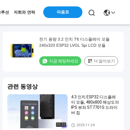
따옴표
솔루션
저희와 연락
전기 용량 3.2 인치 Tft 디스플레이 모듈
240x320 ESP32 LVGL Spi LCD 모듈
지금 채팅하세요
더 알아보기
관련 동영상
4.3 인치 ESP32 디스플레
이 모듈, 480x800 해상도의
IPS 뷰와 ST7701S 드라이
버 칩
ESP32 디스플레이 모듈
00:33
2025-11-24