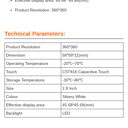
Effective display area: 45.68* 45.68(mm)
Product Resolution: 360*360
Technical Parameters:
Product Resolution
360*360
Dimension
58*58*11(mm)
Operating Temperature
-20℃~70℃
Touch
CST816 Capacitive Touch
Storage Temperature
-30℃~80℃
Size
1.8 Inch
Colour
Silvery White
Effective display area
45.68*45.68(mm)
Backlight
LED