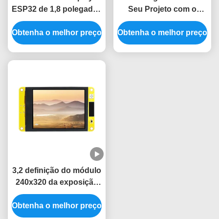
ESP32 de 1,8 polegadas
Seu Projeto com o
com Chip Driver
Módulo de Display
Obtenha o melhor preço
ST77916 para Sistemas
Obtenha o melhor preço
ESP32 5V e Resolução
de Controle Industrial
360*360
3,2 definição do módulo
240x320 da exposição
de TFT LVGL LCD
Obtenha o melhor preço
ESP32 da polegada