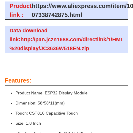
Product
https://www.aliexpress.com/item/1
link :
07338742875.html
Data download
link:http://pan.jczn1688.com/directlink/1/HMI
%20display/JC3636W518EN.zip
Features:
Product Name: ESP32 Display Module
Dimension: 58*58*11(mm)
Touch: CST816 Capacitive Touch
Size: 1.8 Inch