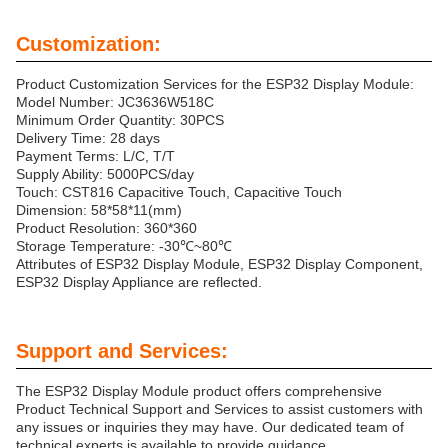
Customization:
Product Customization Services for the ESP32 Display Module:
Model Number: JC3636W518C
Minimum Order Quantity: 30PCS
Delivery Time: 28 days
Payment Terms: L/C, T/T
Supply Ability: 5000PCS/day
Touch: CST816 Capacitive Touch, Capacitive Touch
Dimension: 58*58*11(mm)
Product Resolution: 360*360
Storage Temperature: -30℃~80℃
Attributes of ESP32 Display Module, ESP32 Display Component,
ESP32 Display Appliance are reflected.
Support and Services:
The ESP32 Display Module product offers comprehensive
Product Technical Support and Services to assist customers with
any issues or inquiries they may have. Our dedicated team of
technical experts is available to provide guidance,