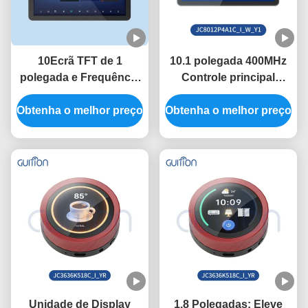
10Ecrã TFT de 1
10.1 polegada 400MHz
polegada e Frequência
Controle principal
de Controle Principal de
ESP32 Módulo de
Obtenha o melhor preço
400 MHz no Módulo de
Obtenha o melhor preço
exibição com 320
Display ESP32 com
polegadas de brilho e
Portão Serial Baud Rate
800 * 1280 Resolução
2400-921600
na necessidade
Unidade de Display
1.8 Polegadas: Eleve