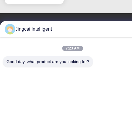
Jingcai Intelligent
Contacte-nos
Shenzhen Jingcai Intelligent Co.,
7:23 AM
Ltd.
Good day, what product are you looking for?
E-mail
david@guition.com
O nosso endereço
Endereço
Rua de Dalang, distrito de Longhua, cidade de Shenzhen,
província de Guangdong