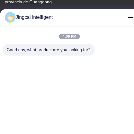
província de Guangdong
Telefone
Jingcai Intelligent
18665866730-18665866730
4:06 PM
Good day, what product are you looking for?
Política de Privacidade
|
Mapa do Site
China bom Qualidade Módulo da exposição ESP32 Fornecedor.
Copyright © -2026 Shenzhen Jingcai Intelligent Co., Ltd. Todos.
Todos os direitos reservados.