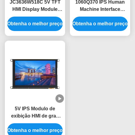
JC3636W518C 5V TFT
1060Q370 IPS Human
HMI Display Module
Machine Interface
com ângulo de visão de
Display Module A
Obtenha o melhor preço
60° e design leve
Obtenha o melhor preço
combinação perfeita de
e desempenho
5V IPS Modulo de
exibição HMI de grau
industrial -30~80.C
Obtenha o melhor preço
Intervalo de