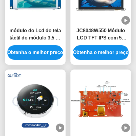
módulo do Lcd do tela
JC8048W550 Módulo
táctil do módulo 3,5 de
LCD TFT IPS com 5V
480x320 HMI sem
com consumo de
Obtenha o melhor preço
imagem livre da fonte
Obtenha o melhor preço
energia de 320 mA
do código do toque