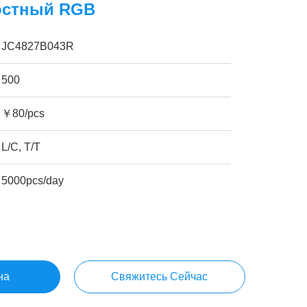
костный RGB
JC4827B043R
500
￥80/pcs
L/C, T/T
5000pcs/day
на
Свяжитесь Сейчас