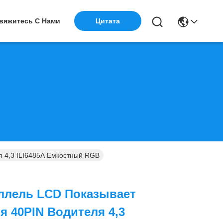
вяжитесь С Нами
Цитата
 4,3 ILI6485A Емкостный RGB
аллель LCD Показывает
я 40PIN Водителя 4,3