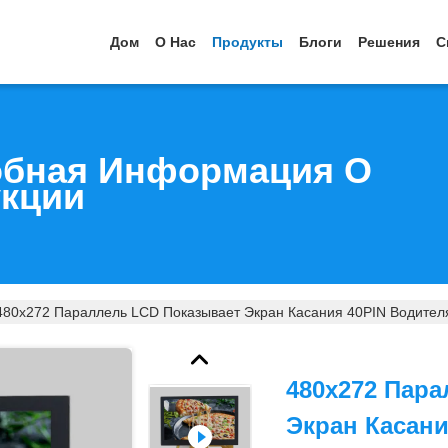
Дом
О Нас
Продукты
Блоги
Решения
С
бная Информация О
кции
480x272 Параллель LCD Показывает Экран Касания 40PIN Водителя
480x272 Пар
Экран Касани