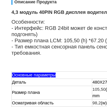
Описание Продукта
4,3 модуль 40PIN RGB дисплея водител
Особенности:
- Интерфейс: RGB 24bit может de кон
подгонять)
- Размер плана LCM: 105,50 (h) *67.20 
- Тип емкостная сенсорная панель сен
требования.
Основные параметры
Деталь
480X272
105,50
(
Размер плана
mm
Осматривая область
98,2
(
w
)