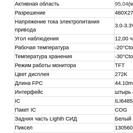
Активная область
95,04
(
Разрешение
480X2
Напряжение тока электропитания
3.0-3.3
привода
Угол наблюдения
12,00 
Рабочая температура
-20°Ct
Температура хранения
-30°Ct
Режим работы монитора
TFT
Цвет дисплея
272K
Длина FPC
44.10m
Интерфейс
штырь 
IC
ILI648
Пакет IC
COG
Задняя часть Lighth СИД
Белый
Пиксел
130560