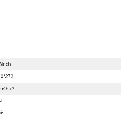
3inch
80*272
I6485A
N
ый