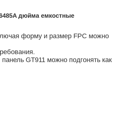
LI6485A дюйма емкостные
Включая форму и размер FPC можно
 требования.
ю панель GT911 можно подгонять как