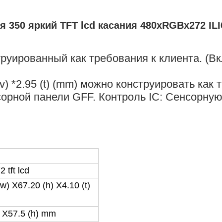
я 350 яркий TFT lcd касания 480xRGBx272 I
струированный как требования к клиента. (
(v) *2.95 (t) (mm) можно конструировать как
сорной панели GFF. Контроль IC: Сенсорну
 tft lcd
w
)
X67.20 (h
)
X4.10 (t)
X57.5
(
h
)
mm