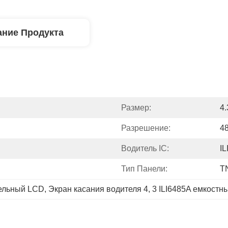
ние Продукта
Размер:
4.
Разрешение:
4
Водитель IC:
IL
Тип Панели:
T
лельный LCD
, 
Экран касания водителя 4
, 
3 ILI6485A емкостн