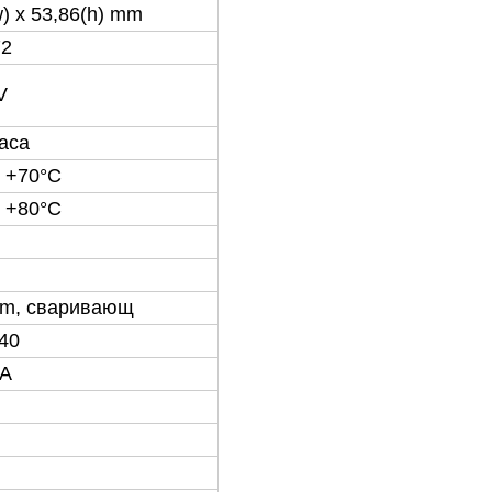
w
)
x 53,86
(
h
)
mm
72
V
часа
o +70°C
o +80°C
m, сваривающ
40
5A